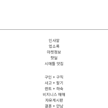
인사말
업소록
마켓정보
핫딜
시애틀 맛집
구인 + 구직
사고 + 팔기
렌트 + 하숙
비지니스 매매
자유게시판
결혼 + 만남