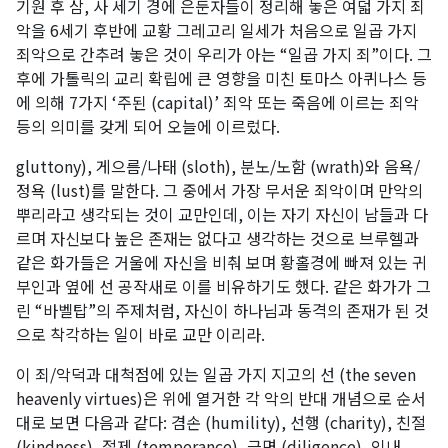
기원 후 삼, 사 세기 경에 은둔자들이 정리해 놓은 여덟 가지 죄
악을 6세기 후반에 교황 그레고리 일세가 처음으로 일곱 가지
죄악으로 간추려 놓은 것이 우리가 아는 “일곱 가지 죄”이다. 그
후에 가톨릭의 교리 확립에 큰 영향을 미친 토마스 아퀴나스 등
에 의해 7가지 ‘주된 (capital)’ 죄악 또는 죽음에 이르는 죄악
등의 의미를 갖게 되어 오늘에 이르렀다.
gluttony), 게으름/나태 (sloth), 분노/노함 (wrath)와 음욕/
정욕 (lust)를 말한다. 그 중에서 가장 무서운 죄악이며 만악의
뿌리라고 생각되는 것이 교만인데, 이는 자기 자신이 남들과 다
르며 자신보다 높은 존재는 없다고 생각하는 것으로 브루헬과
같은 화가들은 거울에 자신을 비춰 보며 황홀경에 빠져 있는 귀
부인과 옆에 선 공작새로 이를 비유하기도 했다. 같은 화가가 그
린 “바벨탑”의 주제처럼, 자신이 하나님과 동격의 존재가 된 것
으로 착각하는 일이 바로 교만 이리라.
이 죄/악덕과 대척점에 있는 일곱 가지 지고의 선 (the seven
heavenly virtues)은 위에 열거한 각 악의 반대 개념으로 순서
대로 보면 다음과 같다: 겸손 (humility), 선행 (charity), 친절
(kindness), 절제 (temperance), 근면 (diligence), 인내