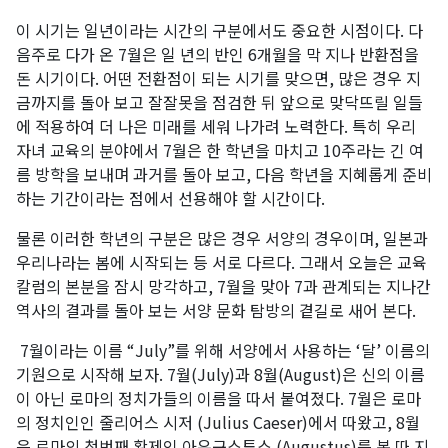
이 시기는 일년이라는 시간의 구분에서도 중요한 시점이다. 다
음주로 다가 온 7월은 일 년의 반인 6개월을 막 지나 반환점을
돈 시기이다. 어떤 전환점이 되는 시기를 맞으면, 많은 경우 지
금까지를 돌아 보고 잘잘못을 점검한 뒤 앞으로 맞닥뜨릴 일들
에 적용하여 더 나은 미래를 세워 나가려 노력한다. 특히 우리
자녀 교육의 분야에서 7월은 한 학년을 마치고 10주라는 긴 여
름 방학을 보내며 과거를 돌아 보고, 다음 학년을 지혜롭게 준비
하는 기간이라는 점에서 선용해야 할 시간이다.
물론 이러한 학년의 구분은 많은 경우 서양의 경우이며, 일본과
우리나라는 봄에 시작되는 등 서로 다르다. 그래서 오늘은 교육
칼럼의 본분을 잠시 망각하고, 7월을 맞아 7과 관계되는 지나간
역사의 결과를 돌아 보는 서양 문화 탐방의 곁길로 새어 본다.
7월이라는 이름 “July”를 위해 서양에서 사용하는 ‘달’ 이름의
기원으로 시작해 보자. 7월(July)과 8월(August)은 신의 이름
이 아닌 로마의 정치가들의 이름을 따서 붙여졌다. 7월은 로마
의 정치인인 줄리어스 시저 (Julius Caeser)에서 따왔고, 8월
은 로마의 첫번째 황제인 아우구스투스 (Augustus)를 본 따 지