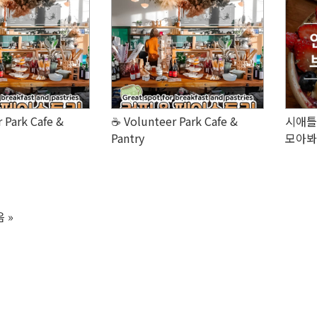
 Park Cafe &
☕ Volunteer Park Cafe &
시애틀
Pantry
모아봐
 »