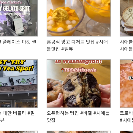
 플레이스 마켓 젤
홍콩식 망고 디저트 맛집 #시애
시애틀 
틀맛집 #벨뷰
시애틀
 대만 버블티 #밀
오픈런하는 빵집 #바텔 #시애틀
크로바
벨뷰
맛집
#시애