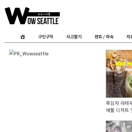
구인구직
사고팔기
렌트 / 하숙
자
흑임자 라테부
애틀 디저트