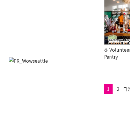
☕ Volunteer
Pantry
Page
Page
1
2
다음