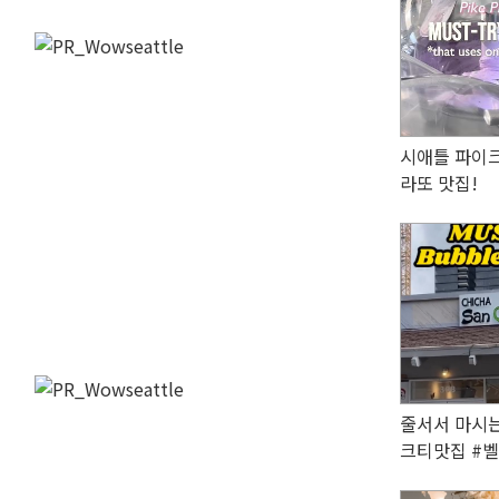
시애틀 파이크
라또 맛집!
줄서서 마시는
크티맛집 #