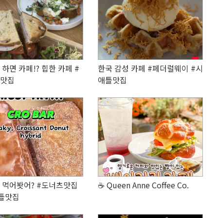
하면 카페!? 힙한 카페 #
한국 감성 카페 #페더럴웨이 #시
맛집
애틀맛집
 먹어봣어? #도너츠맛집
☕ Queen Anne Coffee Co.
틀맛집