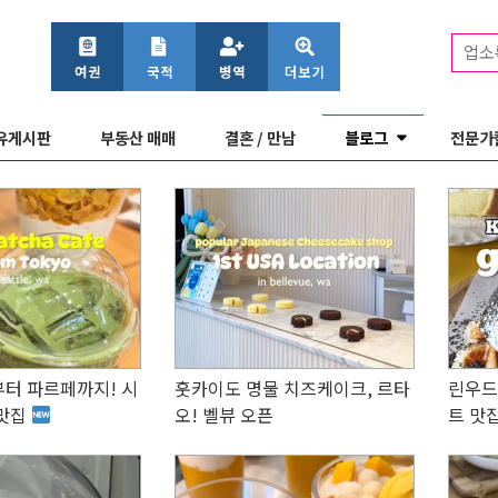
업소
유게시판
부동산 매매
결혼 / 만남
블로그
전문가
터 파르페까지! 시
훗카이도 명물 치즈케이크, 르타
린우드
 맛집
오! 벨뷰 오픈
트 맛집!