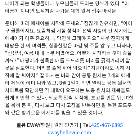
니어가 되는 학생들이나 부모님들께 드리는 당부가 있다. “이
여름이 지나면 도적처럼 다가올 대학 원서 접수 마감을
준비해 미리 에세이를 시작해 두세요.” 점잖게 권유하면, “아이
구 물론이지요. 요즘처럼 시험 성적이 선택 사항이 된 시기에는
에세이가 아주 중요하니, 당연히 그래야 지요” 사뭇 진지하게
대답을 한 이 녀석들, 십중칠팔은 마감 몇 주를 앞 두고 나타나,
“선생님, 여름 내내 너무 바빴어요. 어떻게 시작하는 것이 좋을
까요?” 배짱이가 불룩한 배를 두드리듯 머리를 긁적거리며 잘
못을 실토한다. 머리를 슬쩍 쥐어 박으며 “지금이라도 속히 시
작해 잘 써야지.” 잘 아시는 바와 같이 공통 원서는 7개의 에세
이 제목이 이미 나와 있고, 8월 1일이 되면 열리는 공통 원서의
사이트를 확인하면 각 대학이 요구하는 보충 원서의 제목들도
쉽게 확인할 수 있다. 되도록 일찍 시작해, 초고를 만든 뒤, 며칠
을 묵혀 둔 뒤, 다시 보고 다시 고침을 반복하면 잘 묵힌 포도주
와 같은 향기로운 에세이를 빚을 수 있을 것이다.
벨뷰 EWAY학원
| 원장 민명기 | Tel.
425-467-6895
ewaybellevue.com