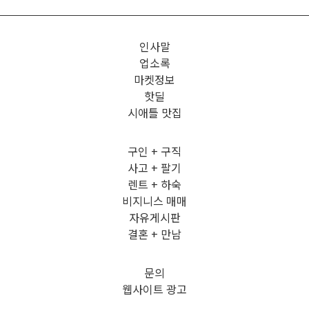
인사말
업소록
마켓정보
핫딜
시애틀 맛집
구인 + 구직
사고 + 팔기
렌트 + 하숙
비지니스 매매
자유게시판
결혼 + 만남
문의
웹사이트 광고