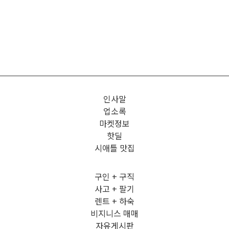
인사말
업소록
마켓정보
핫딜
시애틀 맛집
구인 + 구직
사고 + 팔기
렌트 + 하숙
비지니스 매매
자유게시판