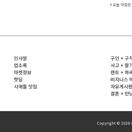
Post
오늘 아침은 
인사말
구인 + 구
업소록
사고 + 팔
마켓정보
렌트 + 하
핫딜
비지니스 
시애틀 맛집
자유게시
결혼 + 만
Copyright © 2026 W