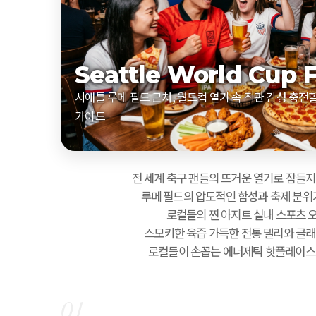
Seattle World Cup 
시애틀 루메 필드 근처, 월드컵 열기 속 직관 감성 충전할
가이드
전 세계 축구 팬들의 뜨거운 열기로 잠들지
루메 필드의 압도적인 함성과 축제 분위
로컬들의 찐 아지트 실내 스포츠 
스모키한 육즙 가득한 전통 델리와 클래
로컬들이 손꼽는 에너제틱 핫플레이스
01