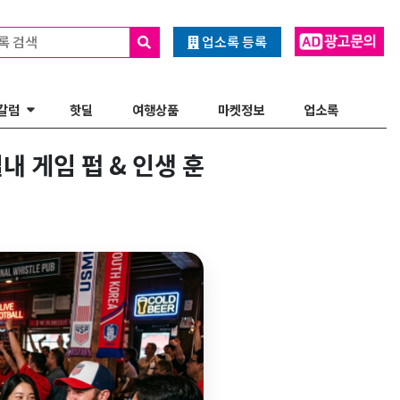
록 검색
업소록 등록
칼럼
핫딜
여행상품
마켓정보
업소록
내 게임 펍 & 인생 훈