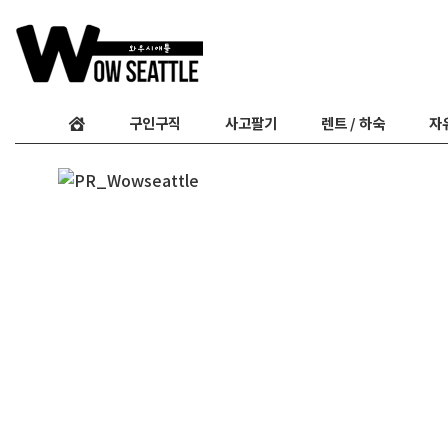
구인구직
사고팔기
렌트 / 하숙
자