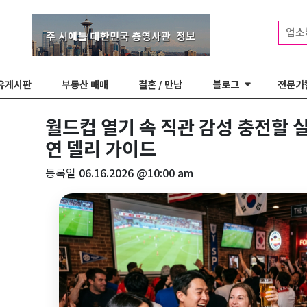
업소
유게시판
부동산 매매
결혼 / 만남
블로그
전문가
월드컵 열기 속 직관 감성 충전할 실
연 델리 가이드
등록일
06.16.2026 @10:00 am