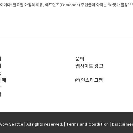
 navigation
이거다! 일요일 아침의 여유, 에드먼즈(Edmonds) 주민들이 아끼는 ‘바닷가 물멍’ 
직
문의
기
웹사이트 광고
숙
매매
인스타그램
판
남
ow Seattle | All rights reserved. |
Terms and Condition
|
Disclaime