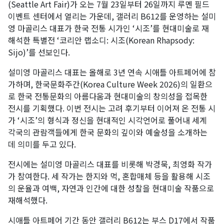
(Seattle Art Fair)가 오는 7월 23일부터 26일까지 루멘 필드
이벤트 센터에서 열리는 가운데, 갤러리 B612를 운영하는 설미
영 마골리스 대표가 한국 전통 시가인 ‘시조’를 현대미술로 재
해석한 특별전 ‘코리안 랩소디: 시조(Korean Rhapsody:
Sijo)’를 선보인다.
설미영 마골리스 대표는 올해로 3년 연속 시애틀 아트페어에 참
가하며, 한국문화주간(Korea Culture Week 2026)의 일환으
로 한국 전통문화의 아름다움과 현대미술의 창의성을 접목한
전시를 기획했다. 이번 전시는 고려 후기부터 이어져 온 전통 시
가 ‘시조’의 형식과 정신을 현대적인 시각언어로 풀어내 세계
각국의 관람객들에게 한국 문화의 깊이와 예술성을 소개하는
데 의미를 두고 있다.
전시에는 설미영 마골리스 대표를 비롯해 박경묵, 최영화 작가
가 참여한다. 세 작가는 한지와 먹, 혼합매체 등을 활용해 시조
의 운율과 여백, 자연과 인간에 대한 성찰을 현대미술 작품으로
재해석했다.
시애틀 아트페어 기간 동안 갤러리 B612는 부스 D17에서 작품