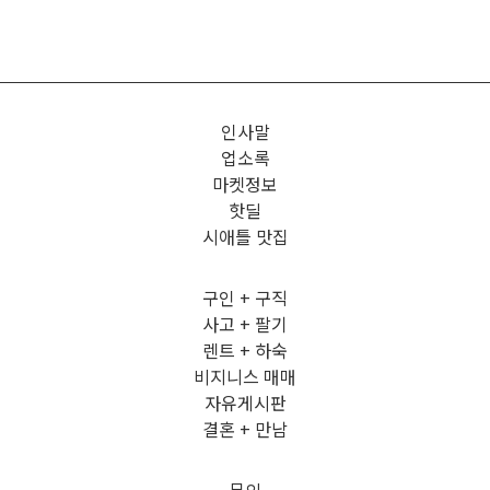
인사말
업소록
마켓정보
핫딜
시애틀 맛집
구인 + 구직
사고 + 팔기
렌트 + 하숙
비지니스 매매
자유게시판
결혼 + 만남
문의