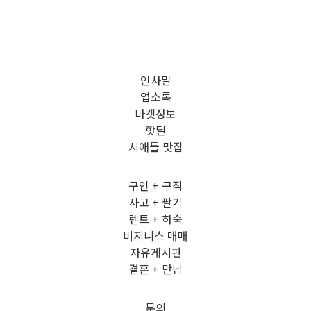
인사말
업소록
마켓정보
핫딜
시애틀 맛집
구인 + 구직
사고 + 팔기
렌트 + 하숙
비지니스 매매
자유게시판
결혼 + 만남
문의