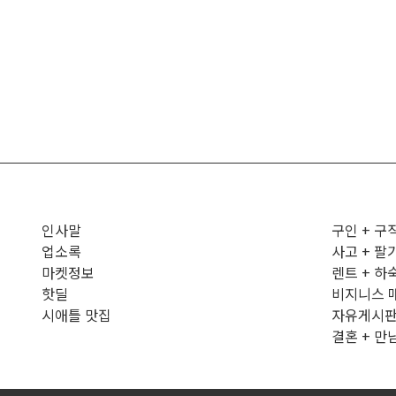
인사말
구인 + 구
업소록
사고 + 팔
마켓정보
렌트 + 하
핫딜
비지니스 
시애틀 맛집
자유게시
결혼 + 만