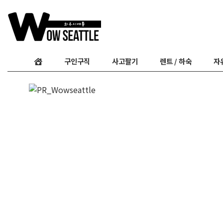
구인구직
사고팔기
렌트 / 하숙
자