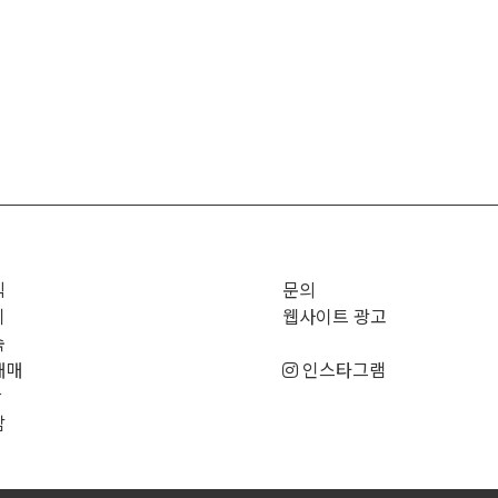
직
문의
기
웹사이트 광고
숙
매매
인스타그램
판
남