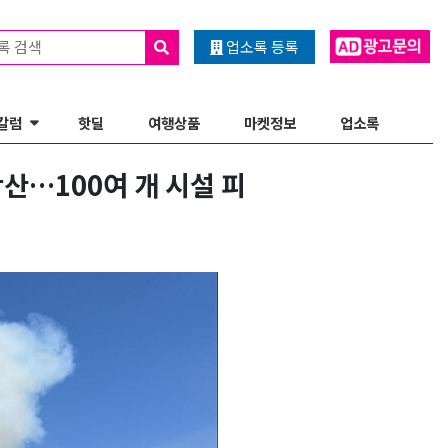
록 검색
업소록 등록
칼럼
핫딜
여행상품
마켓정보
업소록
산…100여 개 시설 피