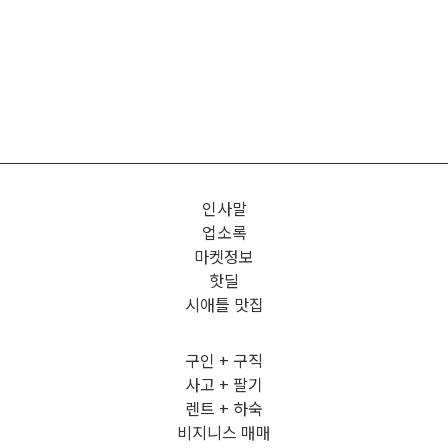
인사말
업소록
마켓정보
핫딜
시애틀 맛집
구인 + 구직
사고 + 팔기
렌트 + 하숙
비지니스 매매