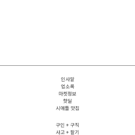
인사말
업소록
마켓정보
핫딜
시애틀 맛집
구인 + 구직
사고 + 팔기