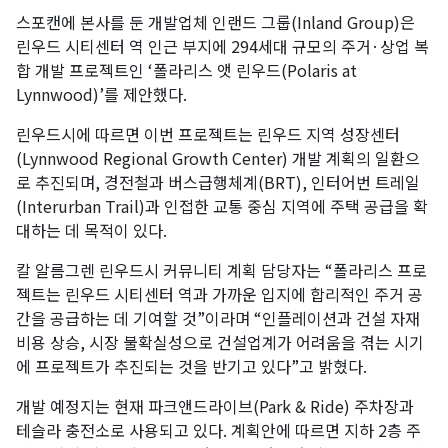
스포캔에 본사를 둔 개발업체 인랜드 그룹(Inland Group)은
린우드 시티센터 역 인근 부지에 294세대 규모의 주거·상업 복
합 개발 프로젝트인 ‘폴라리스 앳 린우드(Polaris at
Lynnwood)’를 제안했다.
린우드시에 따르면 이번 프로젝트는 린우드 지역 성장센터
(Lynnwood Regional Growth Center) 개발 계획의 일환으
로 추진되며, 경전철과 버스급행체계(BRT), 인터어번 트레일
(Interurban Trail)과 인접한 교통 중심 지역에 주택 공급을 확
대하는 데 목적이 있다.
칼 알름그렌 린우드시 커뮤니티 계획 담당자는 “폴라리스 프로
젝트는 린우드 시티센터 역과 가까운 입지에 합리적인 주거 공
간을 공급하는 데 기여할 것”이라며 “인플레이션과 건설 자재
비용 상승, 시장 불확실성으로 건설업계가 어려움을 겪는 시기
에 프로젝트가 추진되는 것을 반기고 있다”고 밝혔다.
개발 예정지는 현재 파크앤드라이브(Park & Ride) 주차장과
테슬라 충전소로 사용되고 있다. 계획안에 따르면 지하 2층 주