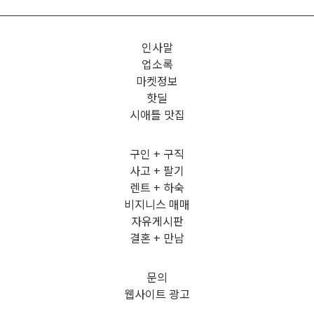
인사말
업소록
마켓정보
핫딜
시애틀 맛집
구인 + 구직
사고 + 팔기
렌트 + 하숙
비지니스 매매
자유게시판
결혼 + 만남
문의
웹사이트 광고