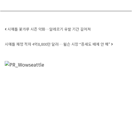
Post navigation
시애틀 꽃가루 시즌 악화…알레르기 유발 기간 길어져
시애틀 재정 적자 4억8,800만 달러… 윌슨 시장 “증세도 배제 안 해”