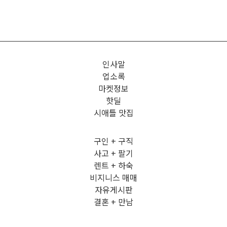
인사말
업소록
마켓정보
핫딜
시애틀 맛집
구인 + 구직
사고 + 팔기
렌트 + 하숙
비지니스 매매
자유게시판
결혼 + 만남