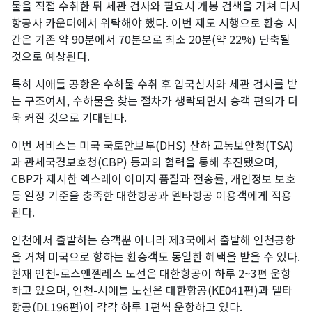
물을 직접 수취한 뒤 세관 검사와 필요시 개봉 검색을 거쳐 다시
항공사 카운터에서 위탁해야 했다. 이번 제도 시행으로 환승 시
간은 기존 약 90분에서 70분으로 최소 20분(약 22%) 단축될
것으로 예상된다.
특히 시애틀 공항은 수하물 수취 후 입국심사와 세관 검사를 받
는 구조여서, 수하물을 찾는 절차가 생략되면서 승객 편의가 더
욱 커질 것으로 기대된다.
이번 서비스는 미국 국토안보부(DHS) 산하 교통보안청(TSA)
과 관세국경보호청(CBP) 등과의 협력을 통해 추진됐으며,
CBP가 제시한 엑스레이 이미지 품질과 전송률, 개인정보 보호
등 일정 기준을 충족한 대한항공과 델타항공 이용객에게 적용
된다.
인천에서 출발하는 승객뿐 아니라 제3국에서 출발해 인천공항
을 거쳐 미국으로 향하는 환승객도 동일한 혜택을 받을 수 있다.
현재 인천-로스앤젤레스 노선은 대한항공이 하루 2~3편 운항
하고 있으며, 인천-시애틀 노선은 대한항공(KE041편)과 델타
항공(DL196편)이 각각 하루 1편씩 운항하고 있다.