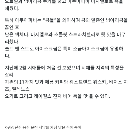
오트밀과 병아리콩 쿠키를 굽고 아쿠아파바 마시멜로로 속을
채웠다.
특히 아쿠아파바는 “콩물”을 의미하며 콩의 일종인 병아리콩을
끓인 후
남은 액체다. 마시멜로와 초콜릿 스트라치텔라로 뒷 맛을 마무
리했다.
솔트 앤 스트로 아이스크림은 특히 소금아이스크림이 유명하
다.
지난해 2월 시애틀에 처음 선 보였으며 시애틀 지역의 특성을
살려
기존의 17가지 맛과 에름 커피와 웨스트랜드 위스키, 비처스 치
즈, 엘레노스
요거트 그리고 레이철스 진저 비어 등을 맛 볼 수 있다.
Post navigation
워싱턴주 음주 운전 사망률 가장 낮은 주에 속해