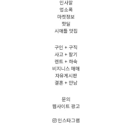
인사말
업소록
마켓정보
핫딜
시애틀 맛집
구인 + 구직
사고 + 팔기
렌트 + 하숙
비지니스 매매
자유게시판
결혼 + 만남
문의
웹사이트 광고
인스타그램