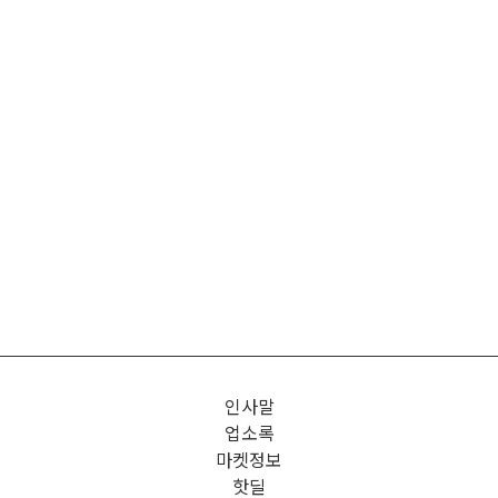
인사말
업소록
마켓정보
핫딜