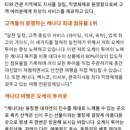
티와 칸쿤 지역에도 지사를 설립, 직영체제로 운영함으로써 고
객 여러분에게 최상의 서비스를 제공하고 있다.
고객들이 증명하는 캐나다 최대 점유율
1위
“
알찬 일정
, 고객 중심의 서비스 (라이딩, 식사, 숙박), 업계 최
고의 가이드, 이 세가지를 철저히 실천하기 위해서 저희 오케이
투어는 항상 노력하고 있습니다. 이런 저희 오케이 투어의 노력
은 캐나다 록키를 비롯 대다수의 상품에서 80%이상의 압도적
인 점유율을 기록하며 거의 모든 투어를 직접 주관하기에 중간
마진없이 저렴하면서도 안전한 여행을 직접 책임질 수 있습니
다. 또한 캐나다, 멕시코, 미서부, 한국지사등 최다 직영체제를
갖추고 있는 여행 전문업체입니다.
”
캐나다 여행은 오케이 투어로
“
캐나다는 웅장한 대자연의 진수를 제대로 느껴볼 수 있는 곳으
로 록키 산맥은 신이 주신 선물이라는 별칭에 걸맞게 아름다운
곳으로 평생 꼭 한번은 방문해 보시길 바랍니다
. 오케이 투어는
록키산맥, 자연의 다리, 에메랄드 호수, 동화같은 벤프 까마귀