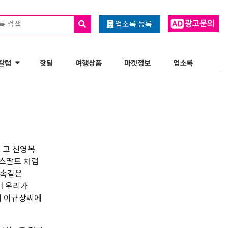
록 검색
업소록 등록
칼럼
핫딜
여행상품
마켓정보
업소록
 고 신영복
아스팔트 처럼
숲속길은
며 우리가
의 이규상씨에