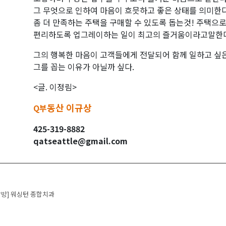
그 무엇으로 인하여 마음이 흐믓하고 좋은 상태를 의미한
좀 더 만족하는 주택을 구매할 수 있도록 돕는것! 주택으
편리하도록 업그레이하는 일이 최고의 즐거움이라고말한
그의 행복한 마음이 고객들에게 전달되어 함께 일하고 싶
그를 꼽는 이유가 아닐까 싶다.
<글. 이정림>
동산 이규상
Q부
425-319-8882
qatseattle@gmail.com
 navigation
방] 워싱턴 종합치과