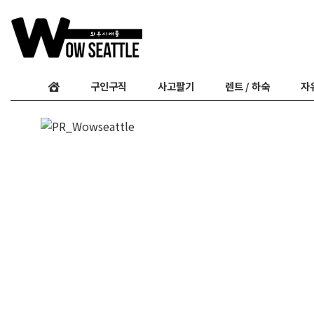
구인구직
사고팔기
렌트 / 하숙
자