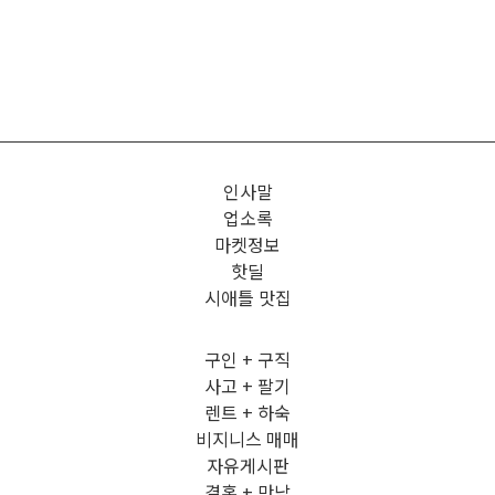
인사말
업소록
마켓정보
핫딜
시애틀 맛집
구인 + 구직
사고 + 팔기
렌트 + 하숙
비지니스 매매
자유게시판
결혼 + 만남