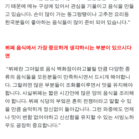
기
때문에
메뉴
구성에
있어서
관심을
기울이고
음식을
만들
.
고
있습니다
손이
많이
가는
동그랑땡이나
고추전
요리등
.
한국분들이
좋아하는
음식들이
많이
준비
되어
있습니다
”
뷔페
음식에서
가장
중요하게
생각하시는
부분이
있으시다
면
“뷔페란
그야말로
음식
백화점이라고불릴
만큼
다양한
종
류의
음식들을
모든분들이
만족하시면서
드시게
해야합니
.
다
그럴려면
많은
부분들이
조화를이루면서
맛을
유지해야
.
합니다
사실뷔폐는
짧은
시간안에
많은
양의
음식을
조리해
.
야
합니다
뷔페
식당의
부엌은
흔히
전쟁터라고
말할
수
있
.
을
만큼
숨막히게
정신없이
돌아갑니다
그런
와중에도
언제
나
맛이
변함
없어야하고
신선함을
유지할
수
있는
서빙노하
.
우도
굉장히
중요합니다
”