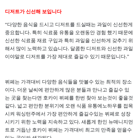
디저트가
신선해
보입니다
“다양한
음식을
드시고
디저트를
드실때는
과일이
신선한게
.
중요합니다
특히
식료품
유통을
오랜동안
경험
했기
때문에
신선한
식료품
재료
구입과
특히
과일을
신선하게
갖추기
위
.
해서
많이
노력하고
있습니다
달콤한
디저트와
신선한
과일
.
이야말로
디저트를
가장
제대로
즐길수
있기
때문입니다
”
뷔페는
가격대비
다양한
음식들을
맛볼수
있는
최적의
장소
.
이다
더운
날씨에
편안하게
많은
분들과
만나고
즐길수
있
는
곳을
찾는다면
호카이
뷔페를
한번
찾아
보는것이
좋을것
.
같다
넓고
편안한
분위기에
오랜
식품
유통에노하우를
접목
시켜
워싱턴주에서
가장
편안하게
즐길수있는
뷔페로
성장
.
시키기
위한
노력을
지속하고
있다
새롭게
한인
뉴매니지먼
트로
거듭난
호카이
뷔페는
가격대비
최고의
만족을
얻을수
.
있는
곳이라
생각된다