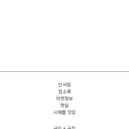
인사말
업소록
마켓정보
핫딜
시애틀 맛집
구인 + 구직