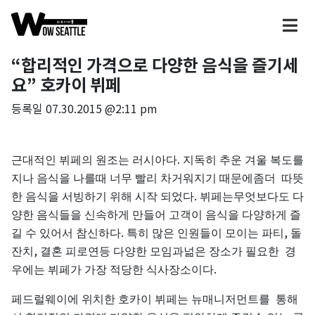
“합리적인 가격으로 다양한 음식을 즐기세
요” 호카이 뷔페
등록일
07.30.2015 @2:11 pm
.
근대적인
뷔페의
원조는
러시아다
지독히
추운
겨울
복도를
지나
음식을
나를때
너무
빨리
차거워지기
때문에좀더
따뜻
.
한
음식을
서빙하기
위해
시작
되었다
뷔페는무엇보다도
다
양한
음식들을
신속하게
만들어
고객이
음식을
다양하게
즐
.
,
길
수
있어서
참신하다
특히
많은
인원들이
모이는
파티
돌
,
잔치
결혼
피로연등
다양한
모임과넒은
장소가
필요한
경
.
우에는
뷔페가
가장
적당한
식사장소이다
페드럴웨이에
위치한
호카이
뷔페는
뉴매니저먼트를
통해