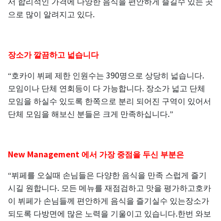
서
합리적인
가격에
다양한
음식을
편안하게
즐길수
있는
곳
.
으로
많이
알려지고
있다
장소가
깔끔하고
넓습니다
390
.
“호카이
뷔페
제한
인원수는
명으로
상당히
넓습니다
.
모임이나
단체
연회등이
다
가능합니다
장소가
넓고
단체
모임을
하실수
있도록
한쪽으로
분리
되어진
구역이
있어서
.
단체
모임을
해보신
분들은
크게
만족하십니다
”
New Management
에서
가장
중점을
두신
부분은
“뷔페를
오실때
손님들은
다양한
음식을
만족
스럽게
즐기
.
시길
원합니다
모든
메뉴를
재점검하고
맛을
평가하고호카
이
뷔페가
손님들께
편안하게
음식을
즐기실수
있는장소가
.
되도록
다방면에
많은
노력을
기울이고
있습니다
한번
와보