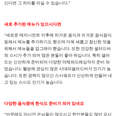
.
신다면
그
차이를
아실
수
있습니다
”
새로
추가된
메뉴가
있으시다면
“새로운
매지니먼트
이후에
차거운
음식과
뜨거운
음식음식
등에서
메뉴를
추가하기도
했으며
더욱
새롭고
참신한
맛을
.
위해서
메뉴들을
업그레이
했습니다
또한
건강한
샐러드바
.
와
스시가
추가
되어
많은
분들이
좋아
하십니다
특히
샐러
드는
신선하게
준비되어
다양한
야채와드레싱까지
준비
되
.
었습니다
웰빙에
관심이
많은
시대라샐러드바가
인기가
높
.
습니다
또한
경력이
많으신
스시쉐프가
신선하게
만들어
내
.
고
있는
스시도
인기가
높습니다
다양한
음식중에
한식도
준비가
되어
있네요
“아무래도
아시안
손님들이
많으시고
한인분들도
많이
오시