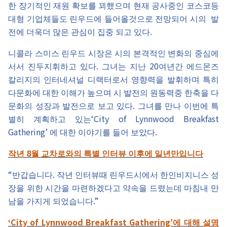
한
장기적인
재원
확보를
꾀했으며
현재
공사중인
코스코등
대형
기업체들도
린우드에
들어올것으로
전망되어
시의
발
.
전에
더욱더
많은
관심이
집중
되고
있다
니콜라
스미스
린우드
시장은
시의
본격적인
변화의
중심에
.
20
서서
진두지휘하고
있다
그녀는
지난
여년간
에드몬즈
칼리지의
인터네셔널
디랙터로서
영향력을
발휘하며
특히
다문화에
대한
이해가
높으며
시
발전의
원동력중
한축을
다
.
문화의
성장과
발전으로
보고
있다
그녀를
만나
이번에
특
‘City of Lynnwood Breakfast
별히
계획하고
있는
Gathering’
.
에
대한
이야기를
들어
보았다
8
작년
월
교차로와의
특별
인터뷰
이후에
일년만입니다
“
.
반갑습니다
작년
인터뷰때
린우드시에서
한인비지니스
성
장을
위한
시간을
마련하겠다고
약속을
드렸는데
마침내
만
.”
남을
가지게
되었습니다
‘City of Lynnwood Breakfast Gathering’
에
대해
설명