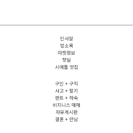
인사말
업소록
마켓정보
핫딜
시애틀 맛집
구인 + 구직
사고 + 팔기
렌트 + 하숙
비지니스 매매
자유게시판
결혼 + 만남