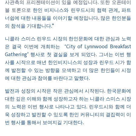
.
사관측의
프리젠테이션이
있을
예정입니다
또한
오픈테이
,
블
토론으로
한인
비지니스와
린우드시의
협력
관계
파트
.
너쉽에
대한
내용들을
이야기할
예정입니다
많은
한인분들
.”
의
참석을
기대합니다
니콜라
스미스
린우드
시장의
한인문화에
대한
관심과
노력
‘City of Lynnwood Breakfast
은
결국
이번에
개최하는
Gathering’
.
행사로
첫
결실을
보게
되었다
그녀는
이번
행
사를
시작으로
매년
한인비지니스의
성장과
린우드
시가
함
께
발전할
수
있는
방향을
모색하고
더
많은
한인들이
시정
.
에
대한
관심과
참여를
바란다고
말했다
.
발전과
성장의
시작은
작은
관심에서
시작된다
한국문화에
대한
깊은
이해와
함께
성장하고자
하는
니콜라
스미스
시장
.
의
노력은
이번
행사로
나타나고
있다
린우드시와
함께
더
욱
성장하고
발전할
수
있도록
한인
커뮤니티의
결집력이
이
.
번
행사를
통해서
보여지길
기대한다