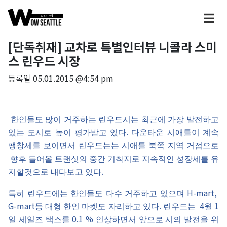
[단독취재] 교차로 특별인터뷰 니콜라 스미
스 린우드 시장
등록일
05.01.2015 @4:54 pm
한인들도
많이
거주하는
린우드시는
최근에
가장
발전하고
.
있는
도시로
높이
평가받고
있다
다운타운
시애틀이
계속
팽창세를
보이면서
린우드는는
시애틀
북쪽
지역
거점으로
향후
들어올
트랜싯의
중간
기착지로
지속적인
성장세를
유
.
지할것으로
내다보고
있다
H-mart,
특히
린우드에는
한인들도
다수
거주하고
있으며
G-mart
.
4
1
등
대형
한인
마켓도
자리하고
있다
린우드는
월
0.1 %
일
세일즈
택스를
인상하면서
앞으로
시의
발전을
위