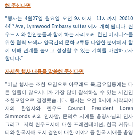
해
주신다면
“
4
27
9
11
20610
행사는
월
일
월요일
오전
시에서
시까지
th
44
Ave, Lynnwood Embassy suites
.
에서
개최
됩니다
린
우드
시와
한인분들과
함께
하는
자리로써
한인
비지니스를
위한
협력
모색과
양국간의
문화교류등
다양한
분야에서
함
께
이해
관계를
높이고
성장할
수
있는
기회를
마련하고자
.”
합니다
자세한
행사
내용을
말씀해
주신다면
“
,
이날
행사는
조찬
모임으로
아무래도
목
금요일등에는
다
른
일들이
많으시니까
가장
많이
참석하실
수
있는
시간인
.
9
조찬모임으로
결정했습니다
행사는
오전
시에
시작되어
Council President Loren
저의
환영사와
린우드
Simmonds
,
씨의
인사말
문덕호
시애틀
총영사님의
인사
,
그리고
저희
린우드시에
대한
프레젼테이션
한국
커뮤니
티와
한국자매
도시
결연에
대한
이야기등
한국
시애틀
총영