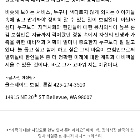
비슷해
보이는
서비스
,
누구나
색다르지
않게
외치는
이야기들
속에
믿고
맡겨봐야
정확히
알
수
있는
일이
보험일이
아닐까
싶다
.
누구보다
지역사회와
한인들에
대한
봉사의식이
높은
론
김
보험인은
지금까지
겪어왔던
경험
속에서
자신의
인생과
가
족을
위한
대비책과
계획이
얼마나
중요한지
누구보다
잘
알고
있다
.
늘
돕고
싶고
함께
하고
싶은
그의
마음이
보험인으로써
발휘될때
한인들은
좀
더
정확한
미래에
대한
계획과
대비책을
세울
수
있을
것이다
.
바로
그가
고마워
지는
이유이다
.
<
글
.
사진
이정림
>
올스테이트
보험
:
론김
425-274-3510
th
14915 NE 20
ST Bellevue, WA 98007
Post navigation
“가족에 대한 사랑으로 한발 앞서 준비하세요” 에버그린 장례식장 한국어 상
담사 최일준 & 매니저 대니스 크리스티