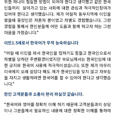
위한
하나의
절실한
방법이
되어야
한다고
생각했고
같은
한국
인들끼리
살아가고
있는
사회에
대한
관심과
적극적인참여가
있어야
한다고
생각했습니다
.
제가
어릴적
동부지역에
이민을
왔을때
동양인은
저혼자
뿐이였고
차별도
경험했습니다
.
그런
경험을
통해서
한인분들께
어떤
도움과
함께
하고자
하는
그런
마음을
가졌습니다
.”
이민
1.5
세로서
한국어가
무척
능숙하십니다
“
어릴
때
이민을
와서
한국인을
접하기도
힘들고
한국인으로서
차별을
당하던
주변환경이었지만
부모님께서는
한국인임에
대
한
긍지와
한국어
사용에
적극적이셨습니다
.
또한
제가
아무리
미국에지
오래
살았다
해도
제가
한국인임을
잊지
않고
자부심
을
자지고
생활하려면
한국어를
할
수
있어야
한다고
생각했습
니다
.”
한인
고객분들과
소통이
편리
하실것
같습니다
.
“
한국어와
영어를
정확히
이해
하기
때문에
고객분들과의
상담
이나
그분들께서
필요하신
내용에
대한
정확한
이해를
통하여