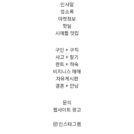
인사말
업소록
마켓정보
핫딜
시애틀 맛집
구인 + 구직
사고 + 팔기
렌트 + 하숙
비지니스 매매
자유게시판
결혼 + 만남
문의
웹사이트 광고
인스타그램