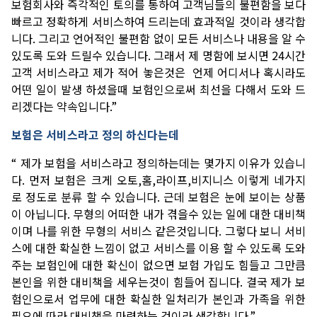
보험회사와
즉각적인
토의를
통하여
고객님들의
불편함을
보다
빠르고
정확하게
서비스하여
드리는데
효과적일
것이라
생각합
니다
.
그리고
언어적인
불편함
없이
모든
서비스나
내용을
알
수
있도록
도와
드릴수
있습니다
.
그래서
제
명함에
보시면
24
시간
고객
서비스라고
제가
적어
놓은것은
언제
어디서나
혹시라도
어떤
일이
발생
하셨을때
보험인으로써
최선을
다해서
도와
드
리겠다는
약속입니다
.”
보험은
서비스라고
정의
하신다는데
“
제가
보험을
서비스라고
정의하는데는
몇가지
이유가
있습니
다
.
먼저
보험은
크게
오토
,
홈
,
라이프
,
비지니스
이렇게
네가지
로
정도로
분류
할
수
있습니다
.
근데
보험은
눈에
보이는
상품
이
아닙니다
.
무형의
어떠한
내가
겪을수
있는
일에
대한
대비책
이며
나를
위한
무형의
서비스
같은것입니다
.
그렇다
보니
서비
스에
대한
확실한
느낌이
없고
서비스를
이용
할
수
있도록
도와
주는
보험인에
대한
확신이
없으면
보험
가입도
힘들고
그만큼
본인을
위한
대비책을
세우는것이
힘들어
집니다
.
결국
제가
보
험인으로서
업무에
대한
확실한
일처리가
본인과
가족을
위한
필요에
따라
대비책을
마련하는
것이라
생각합니다
.”