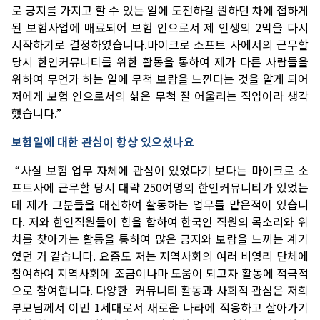
로
긍지를
가지고
할
수
있는
일에
도전하길
원하던
차에
접하게
된
보험사업에
매료되어
보험
인으로서
제
인생의
2
막을
다시
시작하기로
결정하였습니다
.
마이크로
소프트
사에서의
근무할
당시
한인커뮤니티를
위한
활동을
통하여
제가
다른
사람들을
위하여
무언가
하는
일에
무척
보람을
느낀다는
것을
알게
되어
저에게
보험
인으로서의
삶은
무척
잘
어울리는
직업이라
생각
했습니다
.”
보험일에
대한
관심이
항상
있으셨나요
“
사실
보험
업무
자체에
관심이
있었다기
보다는
마이크로
소
프트사에
근무할
당시
대략
250
여명의
한인커뮤니티가
있었는
데
제가
그분들을
대신하여
활동하는
업무를
맡은적이
있습니
다
.
저와
한인직원들이
힘을
합하여
한국인
직원의
목소리와
위
치를
찾아가는
활동을
통하여
많은
긍지와
보람을
느끼는
계기
였던
거
같습니다
.
요즘도
저는
지역사회의
여러
비영리
단체에
참여하여
지역사회에
조금이나마
도움이
되고자
활동에
적극적
으로
참여합니다
.
다양한
커뮤니티
활동과
사회적
관심은
저희
부모님께서
이민
1
세대로서
새로운
나라에
적응하고
살아가기