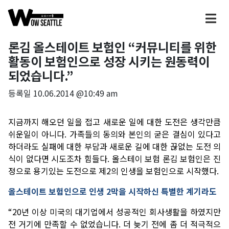
론김 올스테이트 보험인 “커뮤니티를 위한
활동이 보험인으로 성장 시키는 원동력이
되었습니다.”
등록일
10.06.2014 @10:49 am
지금까지
해오던
일을
접고
새로운
일에
대한
도전은
생각만큼
쉬운일이
아니다
.
가족들의
동의와
본인의
굳은
결심이
있다고
하더라도
실패에
대한
부담과
새로운
길에
대한
끊없는
도전
의
식이
없다면
시도조차
힘들다
.
올스테이
보험
론김
보험인은
진
정으로
용기있는
도전으로
제
2
의
인생을
보험인으로
시작했다
.
올스테이트
보험인으로
인생
2
막을
시작하신
특별한
계기라도
“20
년
이상
미국의
대기업에서
성공적인
회사생활을
하였지만
전
거기에
만족할
수
없었습니다
.
더
늦기
전에
좀
더
적극적으