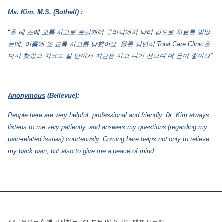
Ms. Kim, M.S.
(Bothell) :
“
올
해
초에
교통
사고로
토탈케어
클리닉에서
닥터
김으로
치료를
받았
는데
,
여름에
또
교통
사고를
당했어요
.
물론
,
당연히
Total Care Clinic
을
다시
찾았고
치료도
잘
받아서
지금은
사고
나기
전보다
더
몸이
좋아요”
Anonymous
(Bellevue):
People here are very helpful, professional and friendly. Dr. Kim always
listens to me very patiently, and answers my questions (regarding my
pain-related issues) courteously. Coming here helps not only to relieve
my back pain, but also to give me a peace of mind.
“믿음으로 함께 성장하는 JSL 부동산” 이새미 대표 브로커