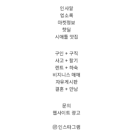
인사말
업소록
마켓정보
핫딜
시애틀 맛집
구인 + 구직
사고 + 팔기
렌트 + 하숙
비지니스 매매
자유게시판
결혼 + 만남
문의
웹사이트 광고
인스타그램