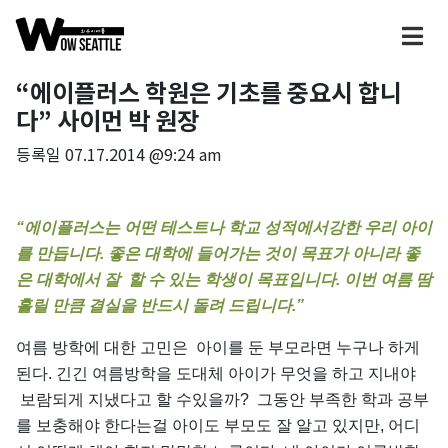
“에이플러스 학원은 기초를 중요시 합니
다” 사이먼 박 원장
등록일
07.17.2014 @9:24 am
“
에이플러스는
어떤
테스트나
학교
성적에서강한
우리
아이
를
만듭니다.
좋은
대학에
들어가는
것이
목표가
아니라
좋
은
대학에서
잘
할
수
있는
학생이
목표입니다.
이번
여름
땀
흘릴
만큼
결실을
반드시
돌려
드립니다.”
여름 방학에 대한 고민은 아이를 둔 부모라면 누구나 하게
된다. 긴긴 여름방학을 도대체 아이가 무엇을 하고 지내야
보람되게 지냈다고 할 수있을까? 그동안 부족한 학과 공부
를 보충해야 한다는걸 아이도 부모도 잘 알고 있지만, 어디