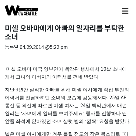
미셸 오바마에게 아빠의 일자리를 부탁한
소녀
등록일
04.29.2014 @5:22 pm
10
미셸
오바마
미국
영부인이
백악관
행사에서
살
소녀에
.
게서
그녀의
아버지의
이력서를
건네
받았다
3
지난
년간
실직한
아빠를
위해
미셸
여사에게
직접
부친의
. 25
AP
이력서를
전달하려던
소녀의
모습에
감동해서다
일
24
통신
등
외신에
따르면
미셸
여사는
일
백악관에서
매년
열리는
‘자녀에게
일터를
보여주세요’
행사를
진행하다
맨
.
앞줄
좌석에
앉아있던
소녀
샬럿
벨의
‘깜짝’
요청을
받았다
벨은
미셸
여사에게만
겨우
들릴
정도의
작은
목소리로
“아