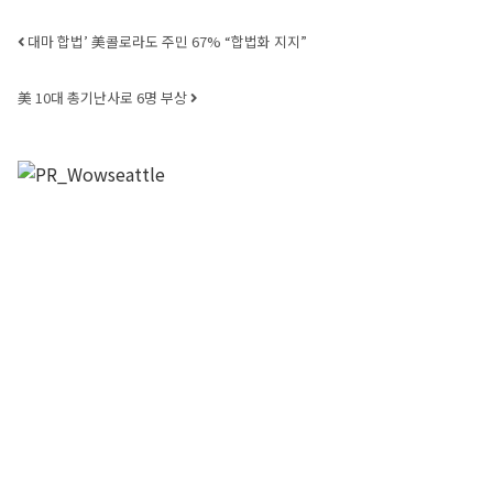
Post navigation
대마 합법’ 美콜로라도 주민 67% “합법화 지지”
美 10대 총기난사로 6명 부상