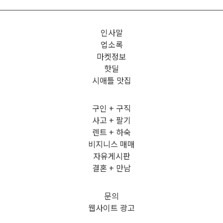
인사말
업소록
마켓정보
핫딜
시애틀 맛집
구인 + 구직
사고 + 팔기
렌트 + 하숙
비지니스 매매
자유게시판
결혼 + 만남
문의
웹사이트 광고