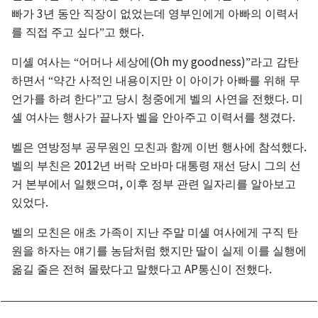
3
빠가
년
동안
직장이
없었는데
영부인에게
아빠의
이력서
.
를
직접
주고
싶다”고
했다
(Oh my goodness)
미셸
여사는
“어머나
세상에
”라고
감탄
하면서
“약간
사적인
내용이지만
이
아이가
아빠를
위해
무
.
언가를
하려
한다”고
당시
청중에게
벨의
사연을
전했다
미
.
셸
여사는
행사가
끝나자
벨을
안아주고
이력서를
챙겼다
.
벨은
연방정부
공무원인
모친과
함께
이번
행사에
참석했다
2012
벨의
부친은
년
버락
오바마
대통령
재선
당시
그의
선
,
거
본부에서
일했으며
이후
정부
관련
일자리를
알아보고
.
있었다
벨의
모친은
애초
가족이
지난
주말
미셸
여사에게
구직
탄
원을
하자는
얘기를
농담처럼
했지만
딸이
실제
이를
실행에
AP
.
옮길
줄은
전혀
몰랐다고
말했다고
통신이
전했다