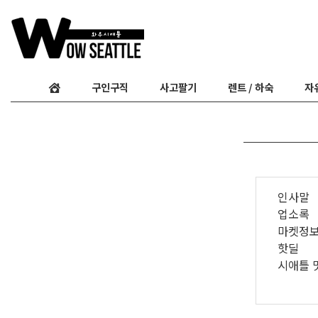
구인구직
사고팔기
렌트 / 하숙
자
인사말
업소록
마켓정
핫딜
시애틀 