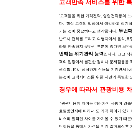
고객만족
서비스를
위한
“
고객들을
위한
가격전략
,
영업전략등의
노
다
.
항상
고객의
입장에서
생각하고
장기
두번
키는
것이
중요하다고
생각합니다
.
반드시
전화를
드리고
여행지에서
음식
,
호
라도
만족하지
못하신
부분이
있다면
보안
번째는
위기관리
능력
입니다
.
크고
작
객의
입장에서
불편한
점이나
문제점등을
생각합니다
.
정직하게
신용을
지키면서
fol
는것이
고객서비스를
위한
저만의
특별한
경우에
따라서
관광비용
“
관광비용의
차이는
여러가지
사항이
있습
호텔방인지에
따라서
도
가격
차이가
있기
비스의
질적인
차이를
가져올
수
있기
때문
터넷등을
통해서
가격을
미리
알아보신후