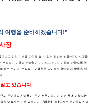
의
여행을
준비하겠습니다
!”
사장
돌아보고
삶의
기쁨을
만끽해
볼
수
있는
최상의
선물이다
.
시애틀
서
본격적인
여행과
관광철이
다가오고
있다
.
여행의
만족도를
높
준비하는
것이다
.
본격적인
여행철을
맞이해서
활발하게
활동을
펼
다
.
알고 있습니다.
기존의
투어클릭
시애틀이
투어
전문이였다면
이번
롯데
여행사는
종합
여행사로
거듭
났습니다
. 2014
년
1
월
1
일자로
투어클릭
시애