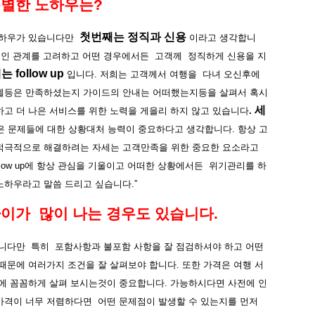
특별한
노하우는
?
첫번째는
정직과
신용
하우가
있습니다만
이라고
생각합니
적인
관계를
고려하고
어떤
경우에서든
고객께
정직하게
신용을
지
째는
follow up
입니다
.
저희는
고객께서
여행을
다녀
오신후에
텔등은
만족하셨는지
가이드의
안내는
어떠했는지등을
살펴서
혹시
세
하고
더
나은
서비스를
위한
노력을
게을리
하지
않고
있습니다
.
은
문제들에
대한
상황대처
능력이
중요하다고
생각합니다
.
항상
고
적극적으로
해결하려는
자세는
고객만족을
위한
중요한
요소라고
low up
에
항상
관심을
기울이고
어떠한
상황에서든
위기관리를
하
노하우라고
말씀
드리고
싶습니다
.”
차이가
많이
나는
경우도
있습니다
.
니다만
특히
포함사항과
불포함
사항을
잘
점검하셔야
하고
어떤
때문에
여러가지
조건을
잘
살펴보야
합니다
.
또한
가격은
여행
서
에
꼼꼼하게
살펴
보시는것이
중요합니다
.
가능하시다면
사전에
인
가격이
너무
저렴하다면
어떤
문제점이
발생할
수
있는지를
먼저