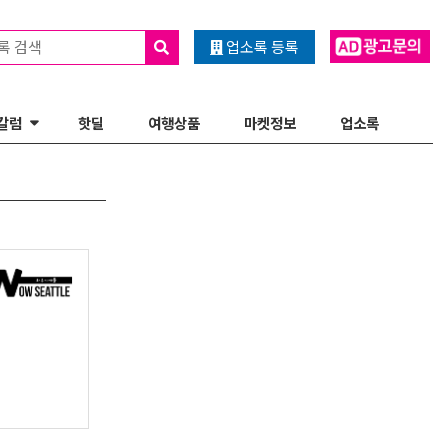
록 검색
업소록 등록
칼럼
핫딜
여행상품
마켓정보
업소록