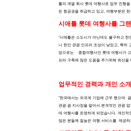
틀의
계열
회사
롯데
여행사로
업무
진행을
든
항공권을
취급하고
있고
,
여행부분은
한
시애틀
롯데
여행사를
그
“
시애틀은
소도시가
아닌데도
불구하고
한
니
한인
관광
인프라
조성이
낮았고
,
특히
앞으로는
종합여행사인
롯데
여행사가
프라
구축에
많은
도움을
주기위해
최선을
업무적인
경력과
개인
소
“
한국에서는
외국계
기업에
근무
했으며
관광
괌
지사장을
맡아서
본격적인
관광
업
데
여행사를
운영하게
되었습니다
.
개인적
많은
분들께
질높은
여행
서비스를
제공하