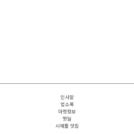
인사말
업소록
마켓정보
핫딜
시애틀 맛집