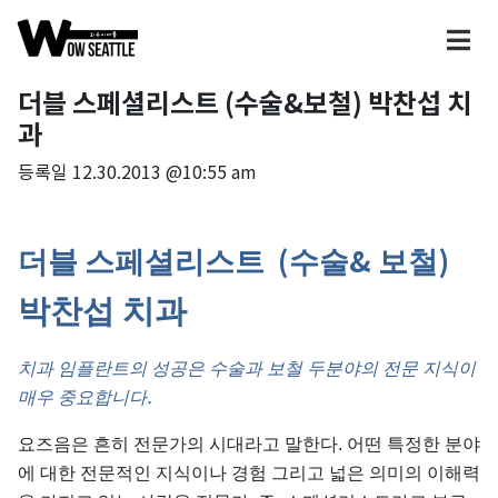
더블 스페셜리스트 (수술&보철) 박찬섭 치
과
등록일
12.30.2013 @10:55 am
(
&
)
더블
스페셜리스트
수술
보철
박찬섭
치과
치과
임플란트의
성공은
수술과
보철
두분야의
전문
지식이
.
매우
중요합니다
요즈음은 흔히 전문가의 시대라고 말한다. 어떤 특정한 분야
에 대한 전문적인 지식이나 경험 그리고 넓은 의미의 이해력