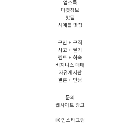
업소록
마켓정보
핫딜
시애틀 맛집
구인 + 구직
사고 + 팔기
렌트 + 하숙
비지니스 매매
자유게시판
결혼 + 만남
문의
웹사이트 광고
인스타그램