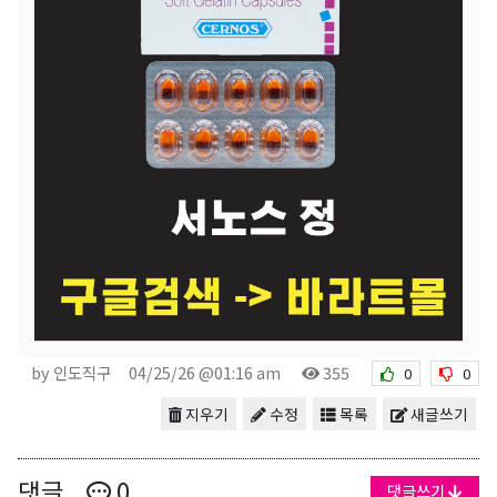
by 인도직구
04/25/26 @01:16 am
355
0
0
지우기
수정
목록
새글쓰기
댓글
0
댓글쓰기