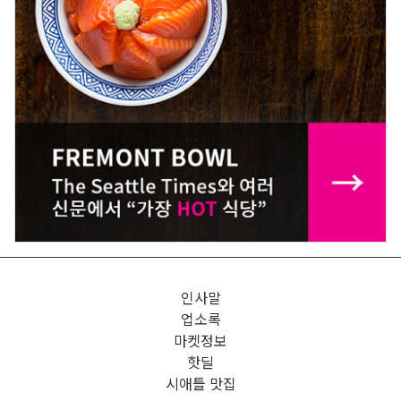
인사말
업소록
마켓정보
핫딜
시애틀 맛집