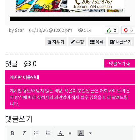
by Star
01/18/26 @12:02 pm
514
0
0
지우기
수정
목록
새글쓰기
댓글
0
댓글쓰기
게시판 이용안내
게시판 용도와 맞지 않는 비방, 욕설이 포함된 글은 저희 사이트의 운
영 방침에 따라 작성자의 의견없이 삭제 될수 있음을 미리 알려드립
니다.
댓글쓰기