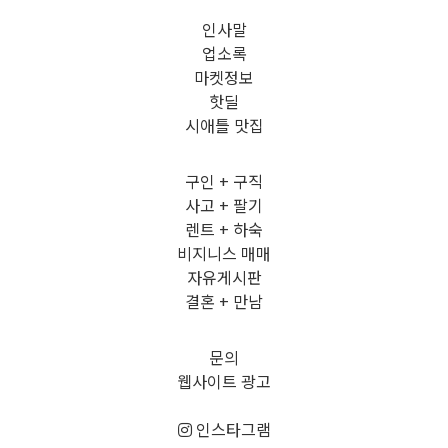
인사말
업소록
마켓정보
핫딜
시애틀 맛집
구인 + 구직
사고 + 팔기
렌트 + 하숙
비지니스 매매
자유게시판
결혼 + 만남
문의
웹사이트 광고
인스타그램