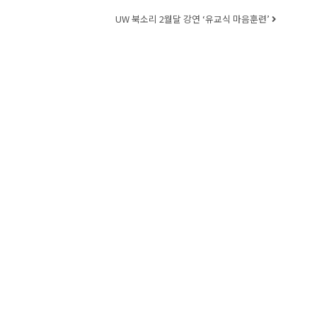
UW 북소리 2월달 강연 ‘유교식 마음훈련’