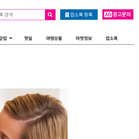
록 검색
업소록 등록
칼럼
핫딜
여행상품
마켓정보
업소록