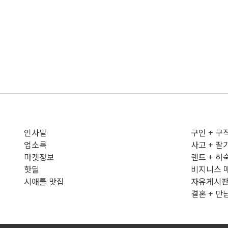
인사말
구인 + 구
업소록
사고 + 팔
마켓정보
렌트 + 하
핫딜
비지니스 
시애틀 맛집
자유게시
결혼 + 만