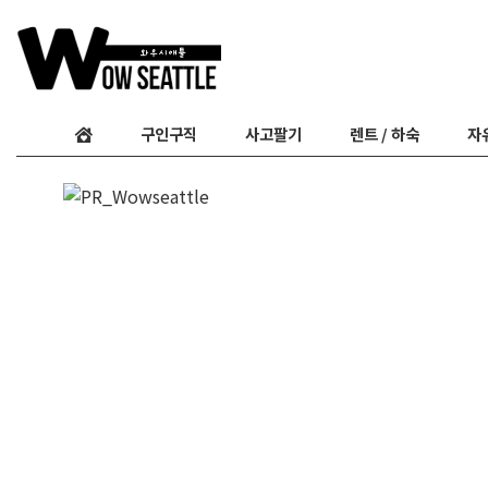
구인구직
사고팔기
렌트 / 하숙
자