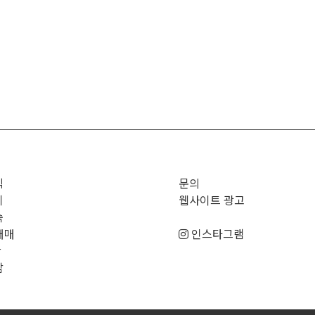
직
문의
기
웹사이트 광고
숙
매매
인스타그램
판
남