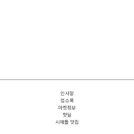
인사말
업소록
마켓정보
핫딜
시애틀 맛집