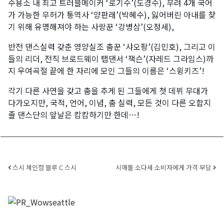
수용소 내 최고 트러블메이커 ‘로기수’(도경수), 무려 4개 국어
가 가능한 무허가 통역사 ‘양판래’(박혜수), 잃어버린 아내를 찾
기 위해 유명해져야 하는 사랑꾼 ‘강병삼’(오정세),
반전 댄스실력 갖춘 영양실조 춤꾼 ‘샤오팡’(김민호), 그리고 이
들의 리더, 전직 브로드웨이 탭댄서 ‘잭슨’(자레드 그라임스)까
지 우여곡절 끝에 한 자리에 모인 그들의 이름은 ‘스윙키즈’!
각기 다른 사연을 갖고 춤을 추게 된 그들에게 첫 데뷔 무대가
다가오지만, 국적, 언어, 이념, 춤 실력, 모든 것이 다른 오합지
졸 댄스단의 앞날은 캄캄하기만 한데…!
Post navigation
스시 체인점 블루 C 스시
시애틀 소다세 소비자에게 가격 부담