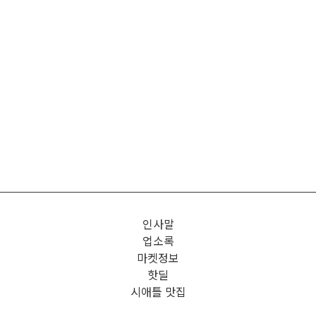
인사말
업소록
마켓정보
핫딜
시애틀 맛집