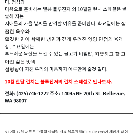
다. 정성과
마음으로 준비하는 벨뷰 블루진저 의 10월달 런치 스폐셜은 쌀
쌀해 지는
시애틀의 가을 날씨를 만끽할 여유를 준비한다. 화요일에는
깔
끔한 육수와
육개
쫄깃한 면이 함께한 냉면과
깊게 우려진 영양 만점의
장, 수요일에는
부드러운 육질을 느낄 수 있는 불고기 비빔밥,
따뜻하고 잘
고
아진 깊은 맛의
이 지친 우리의 마음까지 어루만져 줄것 같다.
설렁탕
10월 한달 런치는 블루진저의 런치 스페셜로 만나보자.
전화: (425)746-1222 주소: 14045 NE 20th St. Bellevue,
WA 98007
12월 12일 새로운 고품격 한식당 벨뷰 블루진저(Blue Ginger)가 새롭게 태어