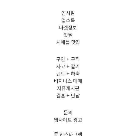
인사말
업소록
마켓정보
핫딜
시애틀 맛집
구인 + 구직
사고 + 팔기
렌트 + 하숙
비지니스 매매
자유게시판
결혼 + 만남
문의
웹사이트 광고
인스타그램