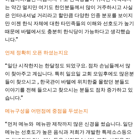
는
약간
멀지만
여기도
한인분들께서
많이
거주하시고
사실
은
인터내셔널
거리라고
할만큼
다양한
인종
분포를
보이지
만
이젠
한식
자체에
대한
타민족들의
이해와
선호도가
높기
때문에
바텔에서도
충분히
한식당이
가능하다고
생각했습
.”
니다
언제
정확히
오픈
하셨는지요
“
.
일단
시작한지는
한달정도
되었구요
점차
손님들께서
많
.
이
찾아주고
계십니다
특히
일요일
교회
모임후에도
많은분
,
들이
찾으시고
한국관이
바텔에
위치한줄
몰랐던
분들도
이야기를
전해
들으시고
찾으시는
분들도
점차
증가하고
있
.”
습니다
메뉴구성을
어떤점에
중점을
두셨는지
“
.
먼저
메뉴와
메뉴판
제작까지
많은
신경을
썼습니다
일단
메뉴는
선호도가
높은
음식과
저희가
개발한
특제소스등으