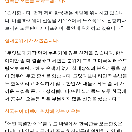
.
한국관
오픈을
축하드립니다
“
.
감사합니다
먼저
저희
한국관은
바델에
위치하고
있습니
.
다
바델
하이웨이
선상을
사우스에서
노스쪽으로
진행하다
.”
보시면
오른편에
세이프웨이
몰안에
위치하고
있습니다
.
실내분위기가
새롭습니다
“
.
무엇보다
가장
먼저
분위기에
많은
신경을
썼습니다
한식
이지만
좀
더
깔끔하고
세련된
분위기
그리고
미국식
레스토
랑으로
불린다
해도
손색이
없게
실내장식과
분위기등을
많
.
이
염두에
두고
준비를
했습니다
그렇다보니
타민족
손님들
2
도
한식이라고
어색하지
않고
한인
세대들에게도
좀
더
가
.
까운
느낌을
준다고
생각됩니다
또한
식기들도
모두
한국에
.”
서
공수해
오는등
작은
부분까지
많은
신경을
썼습니다
한국관이
바텔에
위치해
있는
이유는
“
어떤
특별한
이유를
두고
바텔에서
한국관을
오픈한것은
.
아닙니다
일단
지금까지
주로
한식당들이
위치한
지역에서