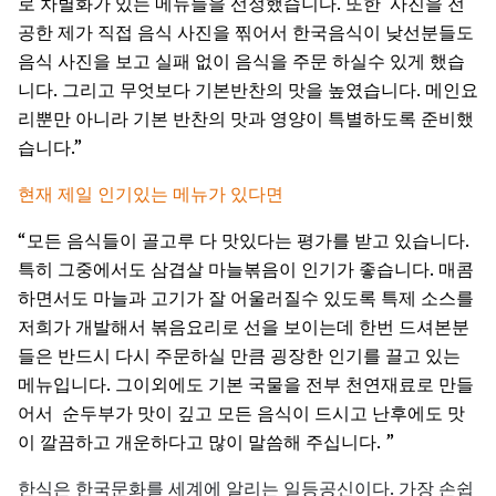
.
로
차별화가
있는
메뉴들을
선정했습니다
또한
사진을
전
공한
제가
직접
음식
사진을
찎어서
한국음식이
낮선분들도
음식
사진을
보고
실패
없이
음식을
주문
하실수
있게
했습
.
.
니다
그리고
무엇보다
기본반찬의
맛을
높였습니다
메인요
리뿐만
아니라
기본
반찬의
맛과
영양이
특별하도록
준비했
.”
습니다
현재
제일
인기있는
메뉴가
있다면
“
.
모든
음식들이
골고루
다
맛있다는
평가를
받고
있습니다
.
특히
그중에서도
삼겹살
마늘볶음이
인기가
좋습니다
매콤
하면서도
마늘과
고기가
잘
어울러질수
있도록
특제
소스를
저희가
개발해서
볶음요리로
선을
보이는데
한번
드셔본분
들은
반드시
다시
주문하실
만큼
굉장한
인기를
끌고
있는
.
메뉴입니다
그이외에도
기본
국물을
전부
천연재료로
만들
어서
순두부가
맛이
깊고
모든
음식이
드시고
난후에도
맛
. ”
이
깔끔하고
개운하다고
많이
말씀해
주십니다
.
한식은
한국문화를
세계에
알리는
일등공신이다
가장
손쉽