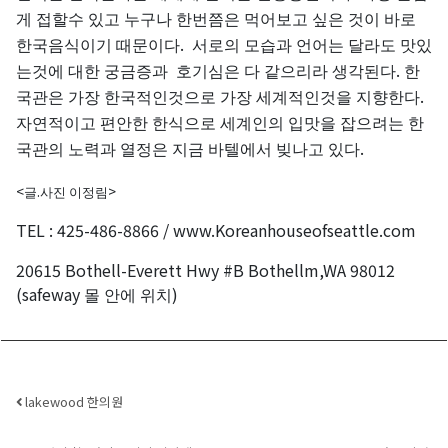
게
접할수
있고
누구나
한번쯤은
먹어보고
싶은
것이
바로
.
한국음식이기
때문이다
서로의
모습과
언어는
달라도
맛있
.
는것에
대한
궁금증과
호기심은
다
같으리라
생각된다
한
.
국관은
가장
한국적인것으로
가장
세계적인것을
지향한다
자연적이고
편안한
한식으로
세계인의
입맛을
잡으려는
한
.
국관의
노력과
열정은
지금
바텔에서
빚나고
있다
<
.
>
글
사진
이정림
TEL : 425-486-8866 / www.Koreanhouseofseattle.com
20615 Bothell-Everett Hwy #B Bothellm,WA 98012
(safeway
)
몰
안에
위치
Post navigation
lakewood 한의원