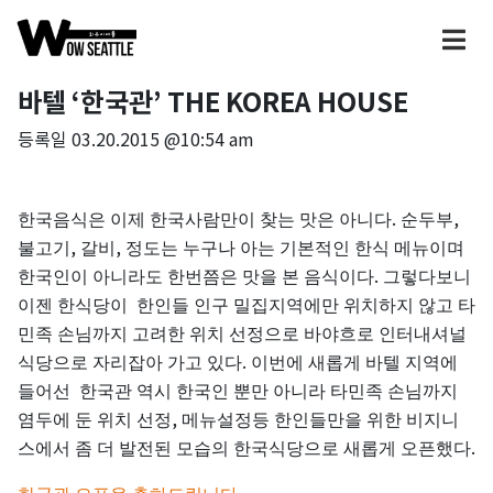
바텔 ‘한국관’ THE KOREA HOUSE
등록일
03.20.2015 @10:54 am
.
,
한국음식은
이제
한국사람만이
찾는
맛은
아니다
순두부
,
,
불고기
갈비
정도는
누구나
아는
기본적인
한식
메뉴이며
.
한국인이
아니라도
한번쯤은
맛을
본
음식이다
그렇다보니
이젠
한식당이
한인들
인구
밀집지역에만
위치하지
않고
타
민족
손님까지
고려한
위치
선정으로
바야흐로
인터내셔널
.
식당으로
자리잡아
가고
있다
이번에
새롭게
바텔
지역에
들어선
한국관
역시
한국인
뿐만
아니라
타민족
손님까지
,
염두에
둔
위치
선정
메뉴설정등
한인들만을
위한
비지니
.
스에서
좀
더
발전된
모습의
한국식당으로
새롭게
오픈했다