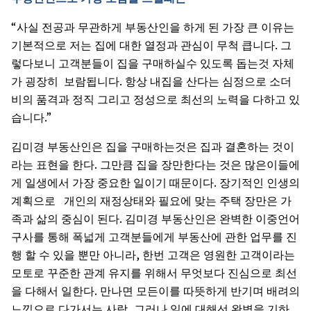
“
사실
전공과
무관하게
부동산인을
하게
된
가장
큰
이유는
.
기본적으로
저는
집에
대한
열정과
관심이
무척
큽니다
그
렇다보니
고객분들이
집을
구매하실수
있도록
돕는것
자체
.
가
굉장히
보람됩니다
항상
내집을
산다는
심정으로
소더
비의
품격과
정직
그리고
정성으로
최선의
노력을
다하고
있
.”
습니다
김미경
부동산인은
집을
구매하는것은
집과
결혼하는
것이
.
라는
표현을
한다
그만큼
집을
장만한다는
것은
많은이들에
.
게
일생에서
가장
중요한
일이기
때문이다
장기적인
인생의
계획으로
개인의
재정상태와
필요에
맞는
주택
장만은
가
.
족과
삶의
중심이
된다
김미경
부동산인은
완벽한
이중언어
구사를
통해
폭넓게
고객분들에게
부동산에
관한
업무를
진
,
행
할
수
있을
뿐만
아니라
한번
고객은
영원한
고객이라는
모토로
꾸준한
관계
유지를
위해서
무엇보다
진심으로
최선
.
을
다해서
일한다
만나면
모든이를
따뜻하게
반기며
배려의
,
느낌으로
다가서는
사람
그러나
일에
대해선
완벽을
기하