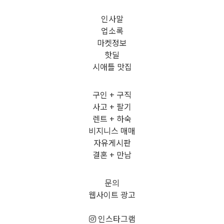
인사말
업소록
마켓정보
핫딜
시애틀 맛집
구인 + 구직
사고 + 팔기
렌트 + 하숙
비지니스 매매
자유게시판
결혼 + 만남
문의
웹사이트 광고
인스타그램