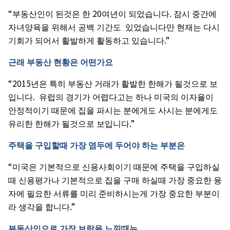
“
20
.
부동산인이
된것은
한
여년이
되었습니다
잠시
중간에
자녀양육을
위해서
공백
기간도
있었습니다만
현재는
다시
.”
기회가
되어서
활발하게
활동하고
있습니다
근래
부동산
현황은
어떤가요
“2015
년은
특히
부동산
거래가
활발한
한해가
될것으로
보
.
입니다
유럽의
경기가
어렵다고는
하나
미국의
이자율이
안정적이기
때문에
집을
파시는
분에게도
사시는
분에게도
.”
유리한
한해가
될것으로
보입니다
주택을
구입할때
가장
염두에
두어야
하는
부분은
“
미국은
기본적으로
신용사회이기
때문에
주택을
구입하실
때
신용평가나
기본적으로
집을
구매
하실때
가장
중요한
융
자에
필요한
서류를
미리
준비하시는게
가장
중요한
부분이
.”
라
생각을
합니다
부동산인으로
가장
보람을
느낄때는