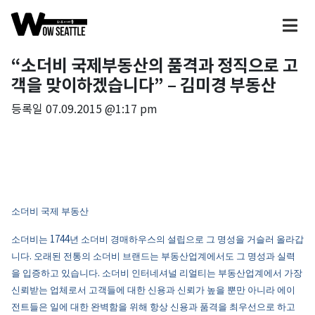
“소더비 국제부동산의 품격과 정직으로 고
객을 맞이하겠습니다” – 김미경 부동산
등록일
07.09.2015 @1:17 pm
소더비
국제
부동산
1744
소더비는
년
소더비
경매하우스의
설립으로
그
명성을
거슬러
올라갑
.
니다
오래된
전통의
소더비
브랜드는
부동산업계에서도
그
명성과
실력
.
을
입증하고
있습니다
소더비
인터네셔널
리얼티는
부동산업계에서
가장
신뢰받는
업체로서
고객들에
대한
신용과
신뢰가
높을
뿐만
아니라
에이
전트들은
일에
대한
완벽함을
위해
항상
신용과
품격을
최우선으로
하고