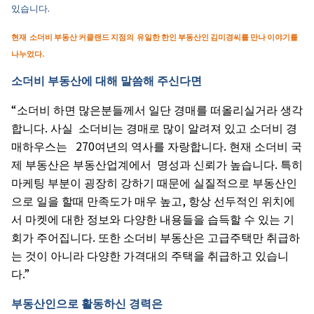
.
있습니다
현재
소더비
부동산
커클랜드
지점의
유일한
한인
부동산인
김미경씨를
만나
이야기를
.
나누었다
소더비
부동산에
대해
말씀해
주신다면
“
소더비
하면
많은분들께서
일단
경매를
떠올리실거라
생각
.
합니다
사실
소더비는
경매로
많이
알려져
있고
소더비
경
270
.
매하우스는
여년의
역사를
자랑합니다
현재
소더비
국
.
제
부동산은
부동산업계에서
명성과
신뢰가
높습니다
특히
마케팅
부분이
굉장히
강하기
때문에
실질적으로
부동산인
,
으로
일을
할때
만족도가
매우
높고
항상
선두적인
위치에
서
마켓에
대한
정보와
다양한
내용들을
습득할
수
있는
기
.
회가
주어집니다
또한
소더비
부동산은
고급주택만
취급하
는
것이
아니라
다양한
가격대의
주택을
취급하고
있습니
.”
다
부동산인으로
활동하신
경력은