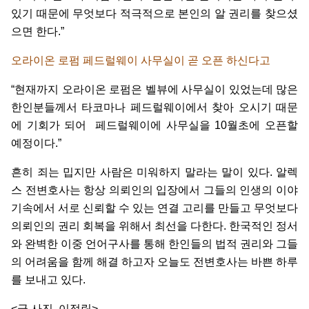
있기
때문에
무엇보다
적극적으로
본인의
알
권리를
찾으셨
으면
한다
.”
오라이온
로펌
페드럴웨이
사무실이
곧
오픈
하신다고
“
현재까지
오라이온
로펌은
벨뷰에
사무실이
있었는데
많은
한인분들께서
타코마나
페드럴웨이에서
찾아
오시기
때문
에
기회가
되어
페드럴웨이에
사무실을
10
월초에
오픈할
예정이다
.”
흔히
죄는
밉지만
사람은
미워하지
말라는
말이
있다
.
알렉
스
전변호사는
항상
의뢰인의
입장에서
그들의
인생의
이야
기속에서
서로
신뢰할
수
있는
연결
고리를
만들고
무엇보다
의뢰인의
권리
회복을
위해서
최선을
다한다
.
한국적인
정서
와
완벽한
이중
언어구사를
통해
한인들의
법적
권리와
그들
의
어려움을
함께
해결
하고자
오늘도
전변호사는
바쁜
하루
를
보내고
있다
.
<
글
.
사진
.
이정림
>