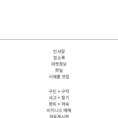
인사말
업소록
마켓정보
핫딜
시애틀 맛집
구인 + 구직
사고 + 팔기
렌트 + 하숙
비지니스 매매
자유게시판