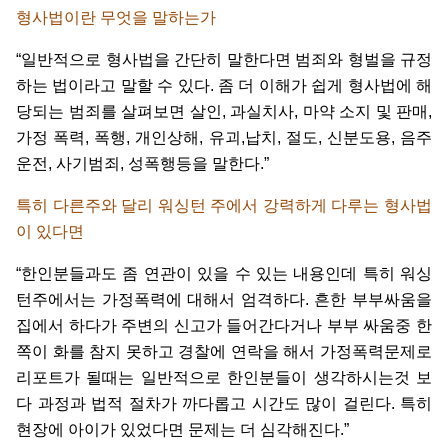
형사법이란
무엇을
말하는가
“
일반적으로
형사법을
간단히
말한다면
범죄와
형벌을
규정
하는
법이라고
말할
수
있다
.
좀
더
이해가
쉽게
형사법에
해
당되는
범죄를
살펴보면
살인
,
과실치사
,
마약
소지
및
판매
,
가정
폭력
,
폭행
,
개인상해
,
유괴
,
납치
,
절도
,
신분도용
,
음주
운전
,
사기범죄
,
성폭행등을
말한다
.”
특히
다른주와
달리
워싱턴
주에서
강력하게
다루는
형사법
이
있다면
“
한인분들과도
좀
연관이
있을
수
있는
내용인데
특히
워싱
턴주에서는
가정폭력에
대해서
엄격하다
.
흔한
부부싸움을
집에서
하다가
주변의
신고가
들어간다거나
부부
싸움중
한
쪽이
화를
참지
못하고
경찰에
연락을
해서
가정폭력문제로
리포트가
될때는
일반적으로
한인분들이
생각하시는것
보
다
과정과
법적
절차가
까다롭고
시간도
많이
걸린다
.
특히
현장에
아이가
있었다면
문제는
더
심각해진다
.”