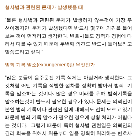
형사법과
관련된
문제가
발생했을
때
“
물론
형사법과
관련된
문제가
발생하지
않는것이
가장
우
선이겠지만
문제가
발생했다면
반드시
몇군데
의견을
들어
보는
것이
먼저라고
생각한다
.
변호사들도
경력과
경험에
따
라서
다를
수
있기
때문에
두번째
의견도
반드시
들어보라고
말씀드리고
싶다
.”
범죄
기록
말소
(expungement)
란
무엇인가
“
많은
분들이
음주운전
기록
삭제는
아실거라
생각한다
.
그
것처럼
어떤
기록을
적법한
절차를
정확히
밟아서
범죄
기
록을
말소하는
것이다
.
많은
경우
미래를
위해
범죄기록을
말소하는것이
반드시
필요한
경우가
있다
.
문제는
의뢰인이
본인
범죄
기록이나
관련된
일에
대해서도
전혀
모르고
있기
때문에
범죄
기록
말소가
필요한
경우에
상황
처리가
어렵다
는
것이다
.
그렇기
때문에
특히
형사법
관련일은
의뢰인의
권리
회복을
위해서
처음부터
일을
명확히
처리하는
변호사