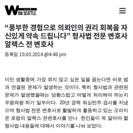
“풍부한 경험으로 의뢰인의 권리 회복을 자
신있게 약속 드립니다” 형사법 전문 변호사
알렉스 전 변호사
등록일
10.03.2014 @4:48 pm
이민
생활중에
가장
겪지
않고
싶은
일을
꼽는다면
바로
법
과
연결된
문제가
발생하는
것이다
.
특히
형사법과
관련된
문제가
발생했을때는
당황스럽고
어떻게
처리해야
하는지
우왕좌왕
하기
일쑤이다
. 20
년
경력
워싱턴주
검사를
지냈
으며
형사법
전문
변호사로
활발하게
활동하고
있는
오라이
온
로펌의
알렉스
전변호사를
만나
한인들이
꼭
알아야
할
형사법
내용들에
대해서
이야기를
나눠
보았다
.