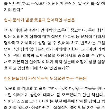
를
만나야
하고
무엇보다
의뢰인이
본인의
알
권리를
잘
챙
겨야
한다
.”
형사
문제가
발생
했을때
언어적인
부분은
“
사실
어떤
분야던지
언어적인
소통이
중요하다
.
특히
형사
법은
의뢰인이
상황에
대한
설명이나
과정등
문제에
대해서
명확하고
자세하게
설명
할
수
있어야
하고
변호사는
그걸
언어적인
장벽
없이
분명하게
이해해야
한다
.
그래야만
의뢰
인의
권리
회복과
실제적으로
재판에서도
승소할
수
있다
.
서로
기본적인
언어적
이해가
되지
않는데
어떻게
상황
설명
을
하고
입장을
이해
할
수
있겠는가
?”
한인분들께서
가장
염두에
두셨으면
하는
부분은
“
알권리를
찾으려고
해야
한다는
것이다
.
많은
분들을
만나
보면
여러가지
상황에
대해서
잘
모르겠다고
답변
하신다
.
의뢰인
스스로
그냥
지나치는
부분
때문에
낭패를
당하고
범
죄
기록
말소가
어렵다던지
실질적인
불이익을
가져
올
수