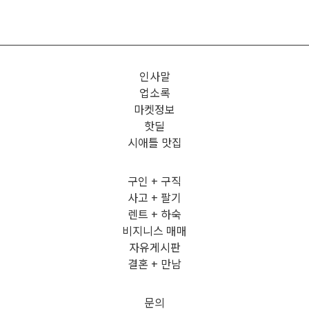
인사말
업소록
마켓정보
핫딜
시애틀 맛집
구인 + 구직
사고 + 팔기
렌트 + 하숙
비지니스 매매
자유게시판
결혼 + 만남
문의