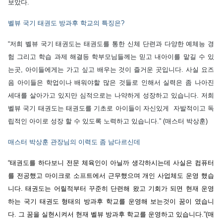
보았다
.
벨뷰
국기
태권도
방과후
학교의
특징은?
“
저희
벨뷰
국기
태권도는
태권도를
통한
신체
단련과
다양한
예체능
경
험
그리고
학습
과제
해결등
학부모님들께는
믿고
내아이를
맡길
수
있
는곳
,
아이들에게는
가고
싶고
배우는
것이
즐거운
곳입니다
.
사실
요즈
음
아이들은
학업이나
배워야할
많은
것들로
인해서
실력은
좀
나아진
세대를
살아가고
있지만
심적으로는
나약하게
성장하고
있습니다
.
저희
벨뷰
국기
태권도는
태권도를
기초로
아이들이
자신있게
자발적이고
독
립적인
아이로
성장
할
수
있도록
노력하고
있습니다
.” (
매스터
박상훈
)
매스터
박상훈
관장님의
이력도
좀
남다르신데
“
태권도를
하다보니
전문
체육인이
아닐까
생각하시는데
사실은
컴퓨터
를
전공했고
마이크로
소프트에서
근무했으며
개인
사업체도
운영
했습
니다
.
태권도는
어릴적부터
꾸준히
단련해
왔고
기회가
되면
현재
운영
하는
국기
태권도
형태의
방과후
학교를
운영해
보는것이
꿈이
였습니
다
.
그
꿈을
실현시켜서
현재
벨뷰
방과후
학교를
운영하고
있습니다
.”(
매