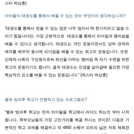
스터
박상훈
)
아이들이
태권도를
통해서
배울
수
있는
것이
무엇이라
생각하십니까
?
“
태권도를
통해서
얻을
수
있는
점은
너무
많아서
딱
한가지라고
말씀
드
리기
힘듭니다만
,
가장
근본적으로
태권도를
통해서
리더쉽과
멤버쉽을
배울
수
있다고
생각합니다
.
태권도는
개인
운동이면서도
상하
관계와
예의를
배우며
동시에
리더쉽을
배울
수
있는
최고의
운동입니다
.
또한
단체와
사회의
구성원으로써
최선을
다하는
멤버쉽
즉
자기
수련을
위한
최고의
운동이기도
합니다
.
결국
태권도는
인생을
살아갈때
필요한
가장
핵심적인
요소를
배울
수
있는
운동입니다
.” (
매스터
박상훈
)
벨뷰
방과후
학교가
진행하고
있는
프로그램은?
“
벨뷰
방과후
학교는
먼저
아이들을
학교에서
라이드
하는것
부터
시작
됩니다
.
학부모님들의
가장
고민거리를
해결
하시는
것이죠
!
다음은
기
본적인
학교
과제를
해결하고
약
4800
스퀘어
피트의
넓은
저희
체육관