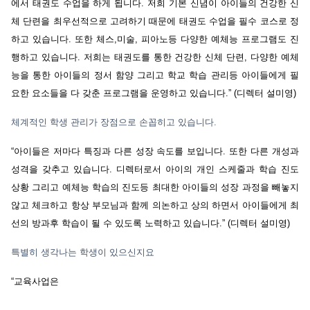
에서
태권도
수업을
하게
됩니다
.
저희
기본
신념이
아이들의
건강한
신
체
단련을
최우선적으로
고려하기
때문에
태권도
수업을
필수
코스로
정
하고
있습니다
.
또한
체스
,
미술
,
피아노등
다양한
예체능
프로그램도
진
행하고
있습니다
.
저희는
태권도를
통한
건강한
신체
단련
,
다양한
예체
능을
통한
아이들의
정서
함양
그리고
학교
학습
관리등
아이들에게
필
요한
요소들을
다
갖춘
프로그램을
운영하고
있습니다
.” (
디렉터
설미영
)
체계적인
학생
관리가
장점으로
손꼽히고
있습니다
.
“
아이들은
저마다
특징과
다른
성장
속도를
보입니다
.
또한
다른
개성과
성격을
갖추고
있습니다
.
디렉터로서
아이의
개인
스케줄과
학습
진도
상황
그리고
예체능
학습의
진도등
최대한
아이들의
성장
과정을
빼놓지
않고
체크하고
항상
부모님과
함께
의논하고
상의
하면서
아이들에게
최
선의
방과후
학습이
될
수
있도록
노력하고
있습니다
.” (
디렉터
설미영
)
특별히
생각나는
학생이
있으신지요
“
교육사업은