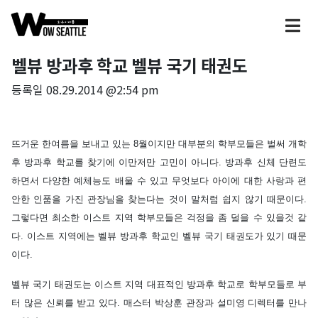
벨뷰 방과후 학교 벨뷰 국기 태권도
등록일
08.29.2014 @2:54 pm
뜨거운
한여름을
보내고
있는
8
월이지만
대부분의
학부모들은
벌써
개학
후
방과후
학교를
찾기에
이만저만
고민이
아니다
.
방과후
신체
단련도
하면서
다양한
예체능도
배울
수
있고
무엇보다
아이에
대한
사랑과
편
안한
인품을
가진
관장님을
찾는다는
것이
말처럼
쉽지
않기
때문이다
.
그렇다면
최소한
이스트
지역
학부모들은
걱정을
좀
덜을
수
있을것
같
다
.
이스트
지역에는
벨뷰
방과후
학교인
벨뷰
국기
태권도가
있기
때문
이다
.
벨뷰
국기
태권도는
이스트
지역
대표적인
방과후
학교로
학부모들로
부
터
많은
신뢰를
받고
있다
.
매스터
박상훈
관장과
설미영
디렉터를
만나