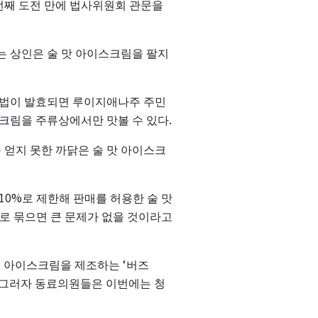
번째
도전
만에
법사위원회
관문을
는
상인은
술
맛
아이스크림을
팔지
법이
발효되면
루이지애나주
주민
.
크림을
주류상에서만
맛볼
수
있다
를
얻지
못한
까닭은
술
맛
아이스크
10%
로
제한해
판매를
허용한
술
맛
로
묶으면
큰
문제가
없을
것이라고
‘
된
아이스크림을
제조하는
버즈
그러자
동료의원들은
이번에는
청