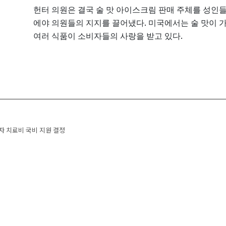
헌터
의원은
결국
술
맛
아이스크림
판매
주체를
성인
.
에야
의원들의
지지를
끌어냈다
미국에서는
술
맛이
.
여러
식품이
소비자들의
사랑을
받고
있다
 navigation
 치료비 국비 지원 결정