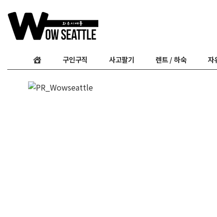
구인구직
사고팔기
렌트 / 하숙
자