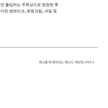
들만
출입하는
주류상으로
한정한
후
,
,
가미된
컵케이크
휘핑크림
과일
등
배고플 때 찾아오는 ‘화(火)’ 예방법 4가지