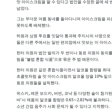
맛
아이스크림을
팔
수
있다고
법안을
수정한
끝에
세
.
넘었다
그는
무더운
여름
동네를
돌아다니며
아이스크림을
파
.
못하도록
배제했다
하원과
상원
투표를
잇달아
통과해
주지사의
서명으로
들은
다른
주에서는
일반
편의점에서
맛보는
이
아이스
헌터
의원의
법안
발의가
두
번이나
동료
의원의
동의
‘
‘
.
림을
불법
혼합
식품
으로
묶은
주
법
때문이다
헌터
의원은
같은
혼합식품이면서
알코올
함량을
최대
10%
초콜릿처럼
술
맛
아이스크림의
알코올
양을
밑으
.
동료
의원들을
설득했다
,
,
,
위스키
레몬
보드카
버번
코냑
등
다양한
술이
첨가
‘
0.65
2.81%
.
바
사
제품의
알코올
함량은
∼
에
불과하다
.
소년
간접
음주가
사회
문제가
될
수
있다고
지적했다