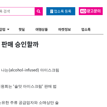
록 검색
업소록 등록
칼럼
핫딜
여행상품
마켓정보
업소록
 판매 승인할까
‘
(alcohol-infused)
나는
아이스크림
‘
‘
위원회는
술맛
아이스크림
판매
법
소유한
주류
공급업자와
소매상만
술