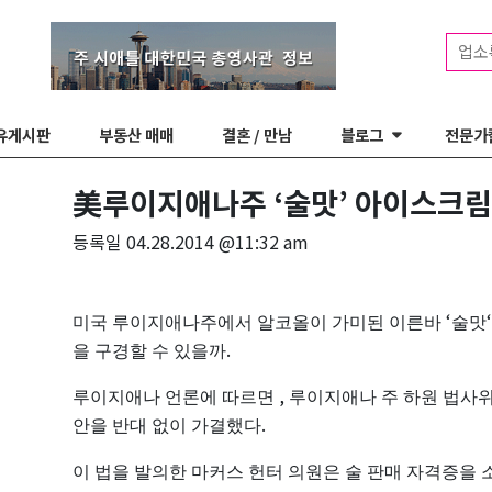
업소
유게시판
부동산 매매
결혼 / 만남
블로그
전문가
美루이지애나주 ‘술맛’ 아이스크림
등록일
04.28.2014 @11:32 am
‘
미국
루이지애나주에서
알코올이
가미된
이른바
술맛
.
을
구경할
수
있을까
,
루이지애나
언론에
따르면
루이지애나
주
하원
법사
.
안을
반대
없이
가결했다
이
법을
발의한
마커스
헌터
의원은
술
판매
자격증을