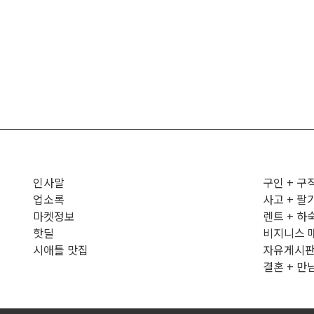
인사말
구인 + 구
업소록
사고 + 팔
마켓정보
렌트 + 하
핫딜
비지니스 
시애틀 맛집
자유게시
결혼 + 만