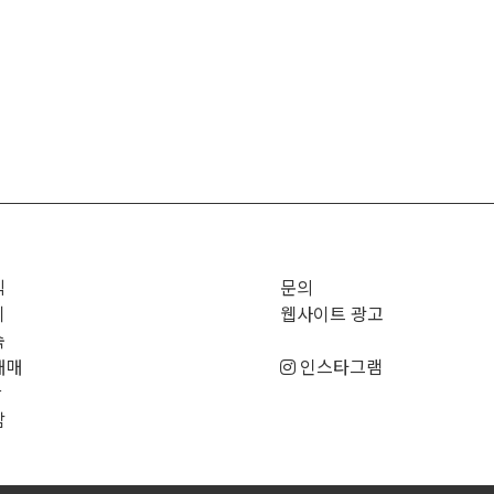
직
문의
기
웹사이트 광고
숙
매매
인스타그램
판
남