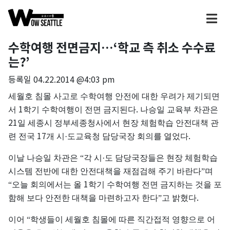
수학여행 전면금지…‘학교 측 취소 수수료
는?’
등록일
04.22.2014 @4:03 pm
세월호
침몰
사고로
수학여행
안전에
대한
우려가
제기되면
1
.
서
학기
수학여행이
전면
금지된다
나승일
교육부
차관은
21
일
세종시
정부세종청사에서
현장
체험학습
안전대책
관
17
.
련
전국
개
시·도교육청
담당국장
회의를
열었다
이날
나승일
차관은
“각
시·도
담당국장들은
현장
체험학습
시스템
전반에
대한
안전대책을
재점검해
주기
바란다”며
1
“오늘
회의에서는
올
학기
수학여행
전면
금지하는
것을
포
.
함해
보다
안전한
대책을
마련하고자
한다”고
밝혔다
이어
“학생들이
세월호
침몰에
따른
직간접적
영향으로
어