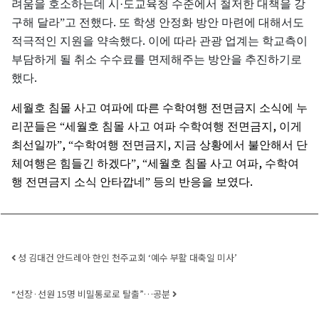
려움을
호소하는데
시·도교육청
수준에서
철저한
대책을
강
.
구해
달라”고
전했다
또
학생
안정화
방안
마련에
대해서도
.
적극적인
지원을
약속했다
이에
따라
관광
업계는
학교측이
부담하게
될
취소
수수료를
면제해주는
방안을
추진하기로
.
했다
세월호
침몰
사고
여파에
따른
수학여행
전면금지
소식에
누
,
리꾼들은
“세월호
침몰
사고
여파
수학여행
전면금지
이게
,
,
최선일까”
“수학여행
전면금지
지금
상황에서
불안해서
단
,
,
체여행은
힘들긴
하겠다”
“세월호
침몰
사고
여파
수학여
.
행
전면금지
소식
안타깝네”
등의
반응을
보였다
Post navigation
성 김대건 안드레아 한인 천주교회 ‘예수 부활 대축일 미사’
“선장·선원 15명 비밀통로로 탈출”…공분