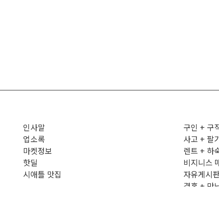
인사말
구인 + 구
업소록
사고 + 팔
마켓정보
렌트 + 하
핫딜
비지니스 
시애틀 맛집
자유게시
결혼 + 만