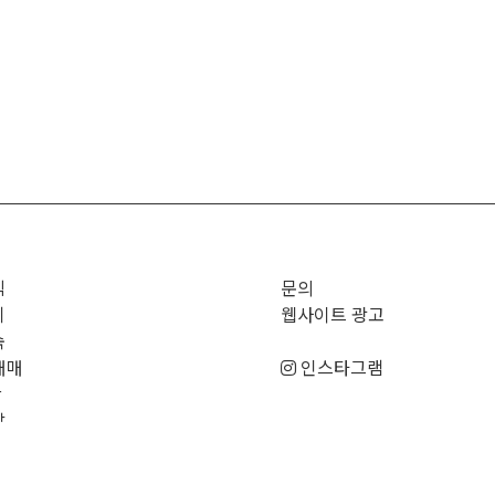
직
문의
기
웹사이트 광고
숙
매매
인스타그램
판
남