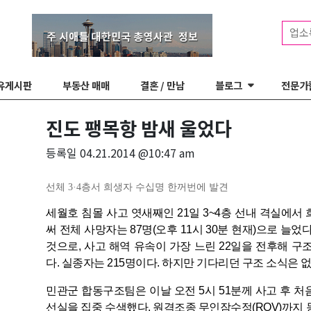
업소
유게시판
부동산 매매
결혼 / 만남
블로그
전문가
진도 팽목항 밤새 울었다
등록일
04.21.2014 @10:47 am
선체 3·4층서 희생자 수십명 한꺼번에 발견
세월호 침몰 사고 엿새째인 21일 3~4층 선내 격실에서 
써 전체 사망자는 87명(오후 11시 30분 현재)으로 늘었
것으로, 사고 해역 유속이 가장 느린 22일을 전후해 구
다. 실종자는 215명이다. 하지만 기다리던 구조 소식은 
민관군 합동구조팀은 이날 오전 5시 51분께 사고 후 처
선실을 집중 수색했다. 원격조종 무인잠수정(ROV)까지