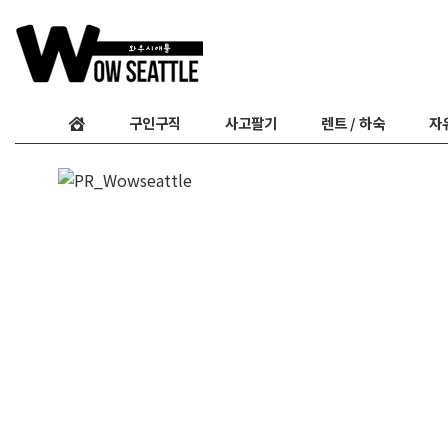
구인구직
사고팔기
렌트 / 하숙
자