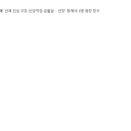
 navigation
’ 선체 진입 구조-인양작업 급물살…선장·항해사 3명 영장 창구