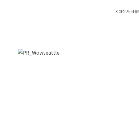
Post
대참사 사흘째