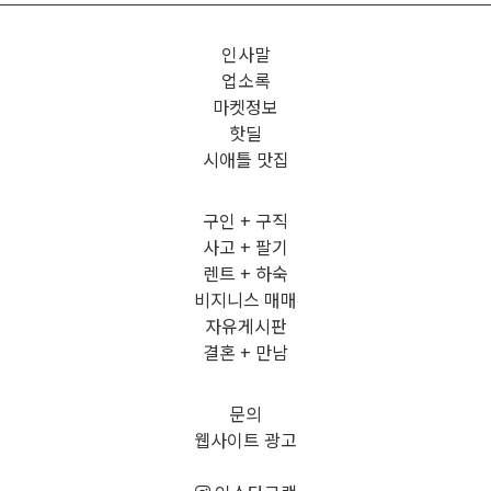
인사말
업소록
마켓정보
핫딜
시애틀 맛집
구인 + 구직
사고 + 팔기
렌트 + 하숙
비지니스 매매
자유게시판
결혼 + 만남
문의
웹사이트 광고