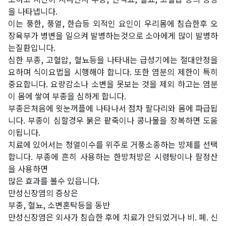
을 나타냅니다.
이는 풍한, 풍열, 한습등 외적인 요인이 우리몸에 침습한후 오
장육부가 병변을 일으켜 발병하는것으로 소아에게 많이 발병하
는질환입니다.
심한 부종, 고혈압, 혈뇨등을 나타내는 급성기에는 절대안정을
요하며 식이요법을 시행해야 합니다. 또한 염분의 제한이 특히
중요합니다. 요량감소나 소변을 못보는 것을 제외 하고는 염분
이 몸에 쌓여 부종을 심하게 합니다.
부종은처음에 윗눈꺼플에 나타나서 점차 팔다리와 몸에 파급됩
니다. 부종이 심할경우 붉은 팥죽이나 콩나물을 장복하면 도움
이됩니다.
치료에 있어서는 청열이수를 위주로 거풍소종하는 방제를 선택
합니다. 부종에 흔히 사용하는 한방처방은 시령탕이나 팔정산
을 사용하면
많은 효과를 볼수 있읍니다.
만성신장염의 증상은
부종, 혈뇨, 소변혼탁등을 동반
만성신장염은 외사가 침습한 후에 치료가 안되었거나 비. 폐. 신