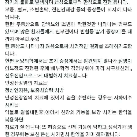
장기의 불화로 발생하며 급성으로부터 만성으로 진행 됩니다.
부종, 혈뇨, 소변혼탁, 전신권태감 등의 증상들이 서서히 나타
납니다.
한편 무증상으로 단백뇨와 소변이 탁한것만 나타나는 경우도
있으며 많은 환자들에게 신부전이나 빈혈등 말기 증상이 올 때
까지 아무런 뚜렸
한 증상도 나타나지 않음으로써 치명적인 결과를 초래하기도합
니다.
한편 서양의학에서는 초기 증상에서는 발견되지 않다가 질병이
어느정도 진행된 후에 해부학적 감염부위에 따라 사구체신염 ,
신우신염으로 크게 대별해서 치료합니다.
만성신장염의 치료는
청심연자음, 보중치습탕 처방
만성신장염의 치료에 있어서 열을 수반하는 경우는 사화이수
시키는
약물로 열을내린후 이어서 신장의 기능을 보강 시키는 한약을
복용하면
치료가 잘 됩니다. 또 허증으로 신체 기능이 약하고 생식기가 냉
한 경우에는 보신 온신 시키면서 한약을 가미 해야합니다.