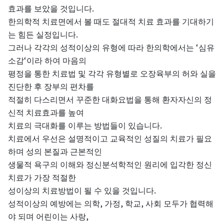
.
효과를
보았을
것입니다
한의학적
치료면에서
볼
때도
절대적
치료
효과를
기대하기
.
는
힘든
실정입니다
‘
그러나
각각의
성적이상의
유형에
따라
한의학에서는
심유
‘
소감
이라
하여
마음의
평정을
통한
치료법
및
각각
유형별로
오장육부의
허와
실을
진단한
후
장부의
편차를
적절히
다스리면서
꾸준한
대화요법을
통해
환자자신의
정
신적
치료효과를
높여
.
치료의
극대화를
이루는
방법들이
있습니다
치료에서
우선은
설명적이고
교육적인
성질의
치료가
필요
하며
성의
본질과
근본적인
생물적
욕구의
이해와
정신분석학적인
원리에
입각한
정신
치료가
가장
적절한
.
성이상의
치료방법이
될
수
있을
것입니다
,
,
,
성적이상의
예방에는
의학
가정
학교
사회
모두가
협력해
,
야
되며
어린이는
사랑