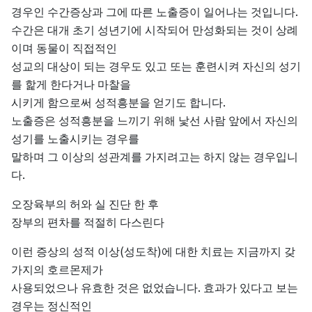
.
경우인
수간증상과
그에
따른
노출증이
일어나는
것입니다
수간은
대개
초기
성년기에
시작되어
만성화되는
것이
상례
이며
동물이
직접적인
성교의
대상이
되는
경우도
있고
또는
훈련시켜
자신의
성기
를
핥게
한다거나
마찰을
.
시키게
함으로써
성적흥분을
얻기도
합니다
노출증은
성적흥분을
느끼기
위해
낯선
사람
앞에서
자신의
성기를
노출시키는
경우를
말하며
그
이상의
성관계를
가지려고는
하지
않는
경우입니
.
다
오장육부의
허와
실
진단
한
후
장부의
편차를
적절히
다스린다
(
)
이런
증상의
성적
이상
성도착
에
대한
치료는
지금까지
갖
가지의
호르몬제가
.
사용되었으나
유효한
것은
없었습니다
효과가
있다고
보는
경우는
정신적인