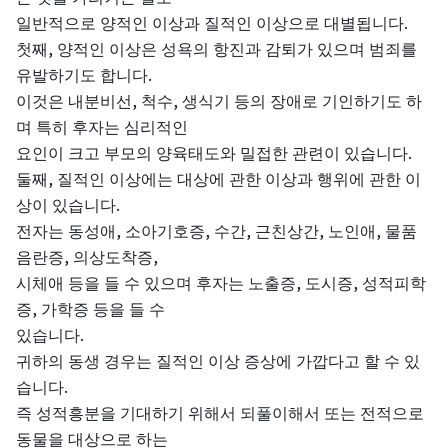
.
일반적으로
양적인
이상과
질적인
이상으로
대별됩니다
,
첫째
양적인
이상은
성욕의
항진과
감퇴가
있으며
범죄를
.
유발하기도
합니다
,
,
이것은
내분비선
척수
생식기
등의
장애로
기인하기도
하
며
특히
후자는
심리적인
.
요인이
크고
부모의
양육태도와
밀접한
관련이
있습니다
,
둘째
질적인
이상에는
대상에
관한
이상과
행위에
관한
이
.
상이
있습니다
,
,
,
,
,
전자는
동성애
소아기호증
수간
근친상간
노인애
물품
,
,
음란증
의상도착증
,
,
시체애
등을
들
수
있으며
후자는
노출증
도시증
성적피학
,
증
가학증
등을
들
수
.
있습니다
귀하의
동생
경우는
질적인
이상
증상에
가깝다고
할
수
있
.
습니다
즉
성적흥분을
기대하기
위해서
되풀이해서
또는
전적으로
동물을
대상으로
하는