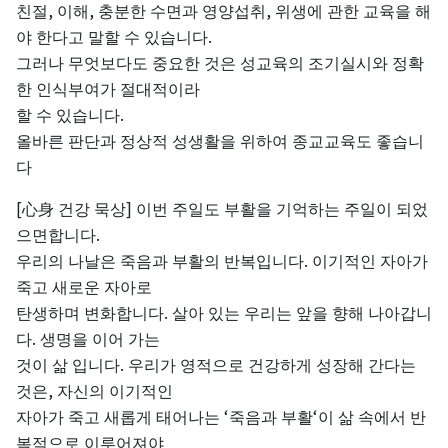
,
,
,
친절
이해
충분한
수면과
영양섭취
위생에
관한
교육을
해
.
야
한다고
말할
수
있습니다
그러나
무엇보다도
중요한
것은
성교육의
조기실시와
정확
한
인식부여가
절대적이라
.
할
수
있습니다
올바른
판단과
정상적
성생활을
위하여
종교교육도
좋습니
다
[
]
心身
건강
묵상
이번
주일도
부활을
기억하는
주일이
되었
.
으면합니다
.
우리의
나날은
죽음과
부활의
반복입니다
이기적인
자아가
죽고
새로운
자아로
.
탄생하며
변화합니다
살아
있는
우리는
앞을
향해
나아갑니
.
다
생명을
이어
가는
.
것이
삶
입니다
우리가
영적으로
건강하게
성장해
간다는
,
것은
자신의
이기적인
‘
‘
자아가
죽고
새롭게
태어나는
죽음과
부활
이
삶
속에서
반
복적으로
이루어져야