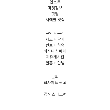
업소록
마켓정보
핫딜
시애틀 맛집
구인 + 구직
사고 + 팔기
렌트 + 하숙
비지니스 매매
자유게시판
결혼 + 만남
문의
웹사이트 광고
인스타그램