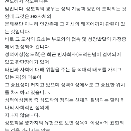
전도해서
착오된다는
.
말입니다
성도착의
경우는
성의
기능과
방법이
도착되는
것
sex
인데
그것은
자체의
문제뿐만
아니라
인간존재
그
자체의
왜곡에까지
관련이
있
.
는
것입니다
바로
그
도착의
요소는
부모와의
접촉
및
성장발달의
과정중
.
에서
형성되어
갑니다
(
)
(
성적이상
성도착
은
최근
반사회자
도덕관념이
결여되어
있고
판단장애가
있어
타인과
사회에
대해
위험을
주는
등
적대적
태도를
가지고
)
있는
자
와
더불어
그
중요성이
커지고
있으며
성격이상에서도
그
중요한
위치
.
를
차지하고
있습니다
성적이상행동
즉
성도착의
정의는
신체의
질병과는
달리
하
나의
사회적인
정의에
.
지나지
않습니다
성도착을
몇가지의
유형으로
보면
성욕이
이상하게
표현되
는
것을
가리키는
말로