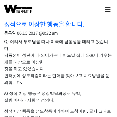
성적으로 이상한 행동을 합니다.
등록일
06.15.2017 @9:22 am
Q)
어려서
부모님을
떠나
미국에
남동생을
데리고
왔습니
.
다
남동생이
성년이
다
되어가는데
어느날
집에
와보니
키우는
개를
대상으로
이상한
.
짓을
하고
있었습니다
인터넷에
성도착증이라는
단어를
찾아보고
치료방법을
문
.
의합니다
A)
,
성적
이상
행동은
성장발달과정서
유발
.
질병
아니라
사회적
정의다
,
성적이상
행동을
성도착증이라하며
도착이란
글자
그대로