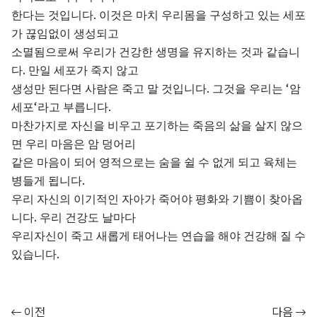
.
한다는
것입니다
이것은
마치
우리몸을
구성하고
있는
세포
가
끊임없이
생성되고
소멸됨으로써
우리가
건강한
생명을
유지하는
것과
같습니
.
다
만일
세포가
죽지
않고
.
‘
생성만
된다면
사람은
죽고
말
것입니다
그것을
우리는
암
‘
.
세포
라고
부릅니다
마찬가지로
자신을
비우고
포기하는
죽음의
삶을
살지
않으
면
우리
마음은
암
덩어리
같은
마음이
되어
영적으로는
숨을
쉴
수
없게
되고
육체는
.
병들게
됩니다
우리
자신의
이기적인
자아가
죽어야
평화와
기쁨이
찾아옵
.
니다
우리
건강도
날마다
우리자신이
죽고
새롭게
태어나는
연습을
해야
건강해
질
수
.
있습니다
이전
다음