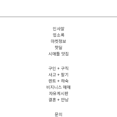
인사말
업소록
마켓정보
핫딜
시애틀 맛집
구인 + 구직
사고 + 팔기
렌트 + 하숙
비지니스 매매
자유게시판
결혼 + 만남
문의