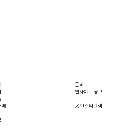
직
문의
기
웹사이트 광고
숙
매매
인스타그램
판
남