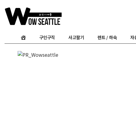
구인구직
사고팔기
렌트 / 하숙
자