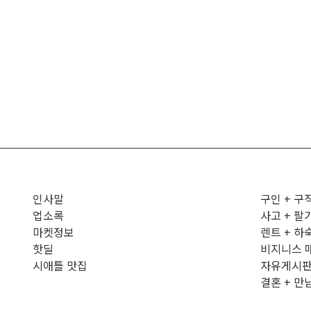
인사말
구인 + 구
업소록
사고 + 팔
마켓정보
렌트 + 하
핫딜
비지니스 
시애틀 맛집
자유게시
결혼 + 만