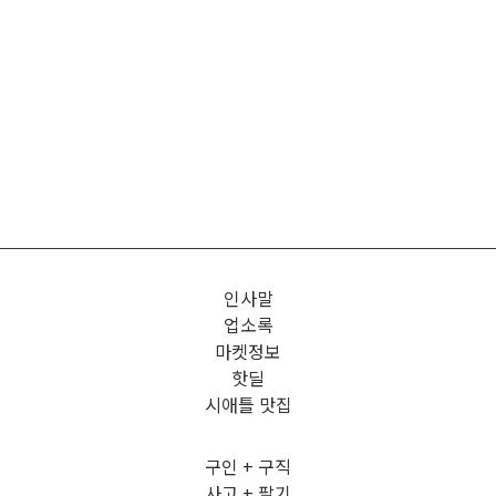
인사말
업소록
마켓정보
핫딜
시애틀 맛집
구인 + 구직
사고 + 팔기