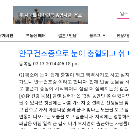
업소
유게시판
부동산 매매
결혼 / 만남
블로그
전문가
안구건조증으로 눈이 충혈되고 쉬 
등록일
02.13.2014 @6:18 pm
Q}
평소에 눈이 쉽게 충혈이 되고 뻑뻑하기도 하고 심
가보니 안구건조증 이라고 합니다
.
현재 인공 눈물을 
로 갱년기 증상이 시작되더니 점점 더 심해지는것 같
[
心身 건강 묵상
]
헬렌 켈러가 쓴
“3
일 동안만 볼 수 있다
볼 수 있다면 첫날에는 나를 가르쳐 준 설리번 선생님을 
고 산으로 가서 아름다운 꽃과 풀과 빛나는 노을을 보고 
먼동이 터오르는 모습을 보고 싶습니다
.
저녁에는 영롱하게
째날은 아침 일찍 큰 길로 나가 부지런히 출근하는 사람들