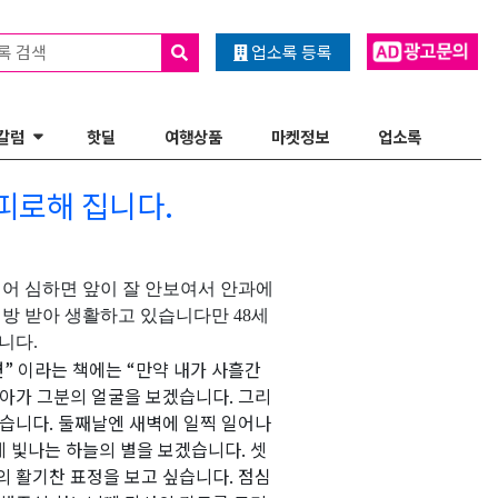
록 검색
업소록 등록
칼럼
핫딜
여행상품
마켓정보
업소록
피로해 집니다.
지어 심하면 앞이 잘 안보여서 안과에
처방 받아 생활하고 있습니다만
48
세
습니다
.
면
”
이라는 책에는
“
만약 내가 사흘간
찾아가 그분의 얼굴을 보겠습니다
.
그리
싶습니다
.
둘째날엔 새벽에 일찍 일어나
 빛나는 하늘의 별을 보겠습니다
.
셋
의 활기찬 표정을 보고 싶습니다
.
점심