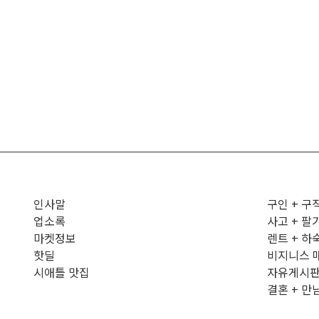
인사말
구인 + 구
업소록
사고 + 팔
마켓정보
렌트 + 하
핫딜
비지니스 
시애틀 맛집
자유게시
결혼 + 만