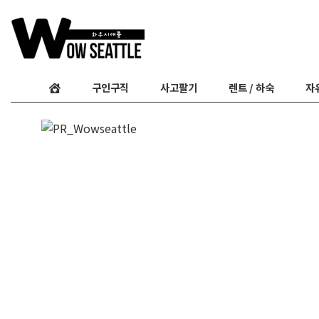
구인구직
사고팔기
렌트 / 하숙
자