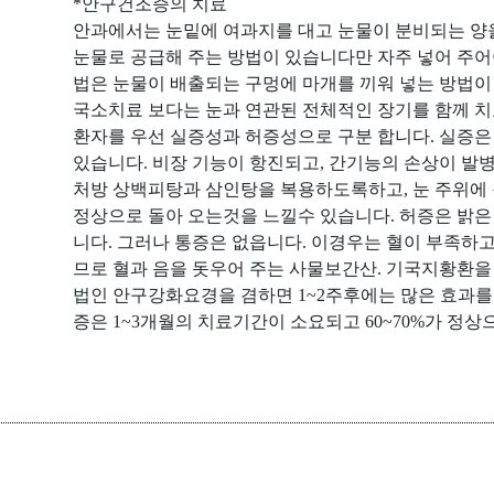
*
안구건조증의 치료
안과에서는 눈밑에 여과지를 대고 눈물이 분비되는 양
눈물로 공급해 주는 방법이 있습니다만 자주 넣어 주
법은 눈물이 배출되는 구멍에 마개를 끼워 넣는 방법
국소치료 보다는 눈과 연관된 전체적인 장기를 함께 
환자를 우선 실증성과 허증성으로 구분 합니다
.
실증은
있습니다
.
비장 기능이 항진되고
,
간기능의 손상이 발
처방 상백피탕과 삼인탕을 복용하도록하고
,
눈 주위에
정상으로 돌아 오는것을 느낄수 있습니다
.
허증은 밝은
니다
.
그러나 통증은 없읍니다
.
이경우는 혈이 부족하고
므로 혈과 음을 돗우어 주는 사물보간산
.
기국지황환을
법인 안구강화요경을 겸하면
1~2
주후에는 많은 효과를
증은
1~3
개월의 치료기간이 소요되고
60~70%
가 정상