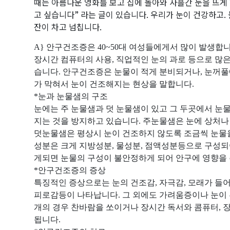
때는 아름다운 영화를 보고 집에 돌아와 사흘간 눈을 뜨게
고 싶습니다
”
라는 글이 있습니다
.
우리가 눈이 건강하고
.
잔이 차고 넘칩니다
.
A}
안구건조증은
40~50
대 여성들에게서 많이 발생합
장시간 컴퓨터의 사용
,
직업적인 눈의 과로 등으로 많
습니다
.
안구건조증은 눈물이 적게 분비되거나
,
눈꺼풀
가 막혀서 눈이 건조해지는 현상을 말합니다
.
*
눈과 눈물샘의 구조
눈에는 주 눈물샘과 덧 눈물샘이 있고 그 두곳에서 눈
지는 것을 방지하고 있습니다
.
주눈물샘은 눈에 상처나
덧눈물샘은 평상시 눈이 건조하지 않도록 조금씩 눈물
성분은 크게 지방성분
,
물성분
,
점액성분등으로 구성되
게되면 눈물의 구성이 불안정하게 되어 안구에 영향을
*
안구건조증의 증상
특징적인 증상으로는 눈의 건조감
,
자극감
,
모래가 들어
피로감등이 나타납니다
.
그 외에도 가려움증이나 눈이
개의 경우 찬바람을 쏘이거나 장시간 독서와 콤퓨터
,
장
됩니다
.