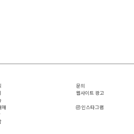
직
문의
기
웹사이트 광고
숙
매매
인스타그램
판
남