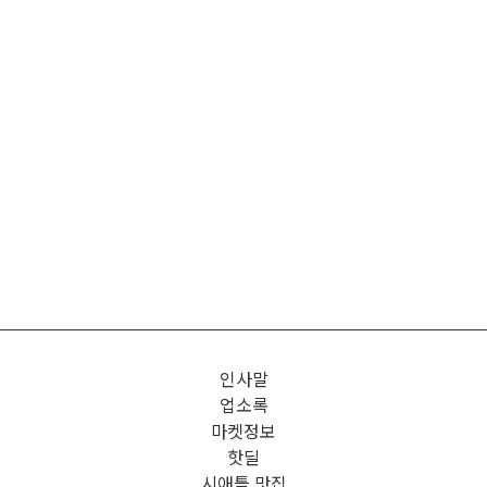
인사말
업소록
마켓정보
핫딜
시애틀 맛집