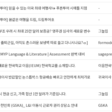
투어] 믿을 수 있는 미국 최대 여행사!✈️ 푸른투어 시애틀 지점
-
투어] 꿈같은 여행을 드림, 드림투어🚢
-
조 우려 시 최대 25만 달러 보증금? 영주권 심사의 새로운 변수
그늘집
 출퇴근길, 아직도 촌스러운 보냉백 따로 들고 다니시나요?🥗]
formodo
 MYP Language & Literature | Assessment 완벽 대비
sagepr
로운 한국학교 이음(IEUM) 한국학교를 소개합니다.
이음한국
국이사 반값할인 논스톱박스 항공배송 빠르고 안전하게 최저가로
귀국이사
시 현금 신고, 가족 합산 1만 달러가 기준입니다.
그늘집
인회 (GSKA)_ L&I 이동식 근로자 권리 상담소 안내
GSKA