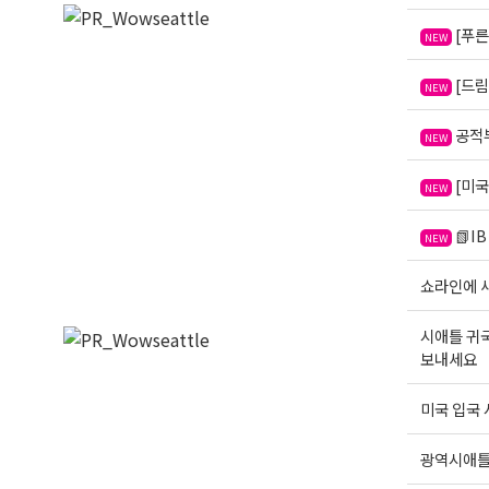
[푸른
NEW
[드림
NEW
공적부
NEW
[미국
NEW
📗IB
NEW
쇼라인에 새
시애틀 귀
보내세요
미국 입국 
광역시애틀한