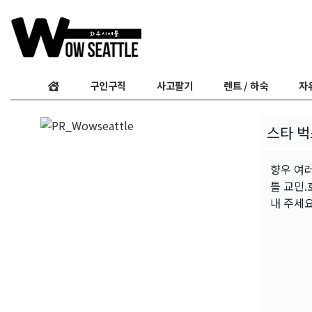
구인구직
사고팔기
렌트 / 하숙
자
스타 벅
향우 여러
틀 교민.
내 주세