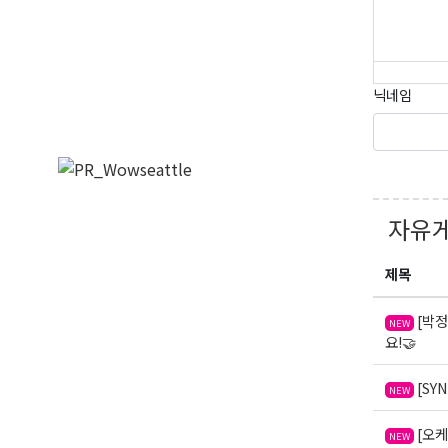
닉네임
자유
제목
[박정
NEW
요!🤝
[SY
NEW
[오케
NEW