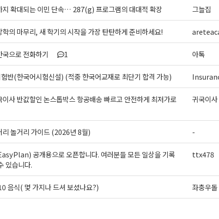
지 확대되는 이민 단속… 287(g) 프로그램의 대대적 확장
그늘집
학의 마무리, 새 학기의 시작을 가장 탄탄하게 준비하세요!
areteac
한국으로 전화하기
1
아톡
험반(한국어시험신설) (적중 한국어교재로 최단기 합격 가능)
Insuran
국이사 반값할인 논스톱박스 항공배송 빠르고 안전하게 최저가로
귀국이사
리 놀거리 가이드 (2026년 8월)
-
asyPlan) 공개용으로 오픈합니다. 여러분들 모든 일상을 기록
ttx478
수 있습니다.
 10 음식( 몇 가지나 드셔 보셨나요?)
좌충우돌 
>