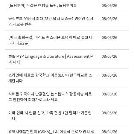
[드림투어] 꿈같은 여행을 드림, 드림투어🚢
08/06/26
공적부조 우려 시 최대 25만 달러 보증금? 영주권 심사
08/06/26
의 새로운 변수
[미국 출퇴근길, 아직도 촌스러운 보냉백 따로 들고 다
08/06/26
니시나요?🥗]
📗IB MYP Language & Literature | Assessment 완
08/05/26
벽 대비
쇼라인에 새로운 한국학교 이음(IEUM) 한국학교를 소
08/05/26
개합니다.
시애틀 귀국이사 반값할인 논스톱박스 항공배송 빠르
08/05/26
고 안전하게 최저가로 보내세요
미국 입국 시 현금 신고, 가족 합산 1만 달러가 기준입
08/05/26
니다.
광역시애틀한인회 (GSKA)_ L&I 이동식 근로자 권리 상
08/04/26