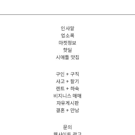
인사말
업소록
마켓정보
핫딜
시애틀 맛집
구인 + 구직
사고 + 팔기
렌트 + 하숙
비지니스 매매
자유게시판
결혼 + 만남
문의
웹사이트 광고