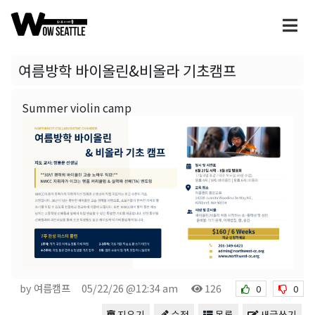
여름방학 바이올린&비올라 기초캠프
Summer violin camp
by 여름캠프
05/22/26 @12:34 am
126
0
0
지우기
수정
목록
새글쓰기