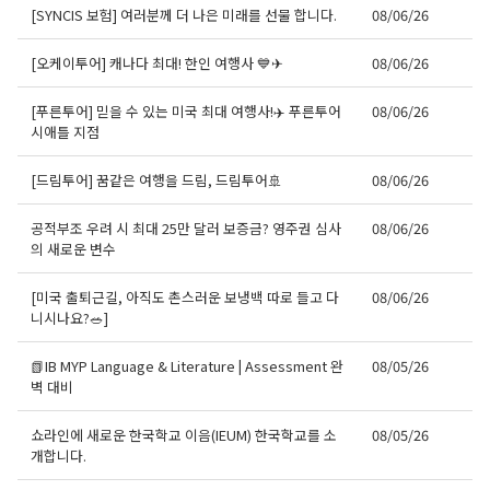
[SYNCIS 보험] 여러분께 더 나은 미래를 선물 합니다.
08/06/26
[오케이투어] 캐나다 최대! 한인 여행사 💙✈
08/06/26
[푸른투어] 믿을 수 있는 미국 최대 여행사!✈️ 푸른투어
08/06/26
시애틀 지점
[드림투어] 꿈같은 여행을 드림, 드림투어🚢
08/06/26
공적부조 우려 시 최대 25만 달러 보증금? 영주권 심사
08/06/26
의 새로운 변수
[미국 출퇴근길, 아직도 촌스러운 보냉백 따로 들고 다
08/06/26
니시나요?🥗]
📗IB MYP Language & Literature | Assessment 완
08/05/26
벽 대비
쇼라인에 새로운 한국학교 이음(IEUM) 한국학교를 소
08/05/26
개합니다.