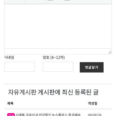
닉네임
암호 (6~12자)
댓글달기
자유게시판
게시판에 최신 등록된 글
제목
작성일
시애틀 귀국이사 반값할인 논스톱박스 항공배송
08/08/26
NEW