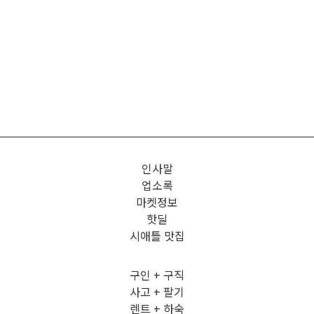
인사말
업소록
마켓정보
핫딜
시애틀 맛집
구인 + 구직
사고 + 팔기
렌트 + 하숙